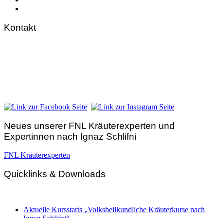
Kontakt
FNL-Zentrale
Hunnenbrunn / Schlossweg 2
A – 9300 St. Veit an der Glan
Telefon:
+43 4212 33 461
E-Mail:
zentrale@fnl.at
Neues unserer FNL Kräuterexperten und
Expertinnen nach Ignaz Schlifni
FNL Kräuterexperten
Quicklinks & Downloads
Aktuelle Kursstarts „Volksheilkundliche Kräuterkurse nach