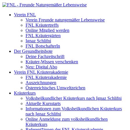
Verein FNL
Verein Freunde naturgemäßer Lebensweise
FNL Kräutertreffs
Online Mitglied werden
FNL Kräutergärten
Ignaz Schlifni
FNL BotschafterIn
Der Gesundheitsbote
Deine Fachzeitschrift
Kräuter-Wissen verschenken
Neu: Digital Abo
Verein FNL Kräuterakademie
FNL Kräuterakademie
Auszeichnungen
Österreichisches Umweltzeichen
Kräuterkurs
Volksheilkundlicher Kräuterkurs nach Ignaz Schlifni
Aktuelle Kursstarts
Informationen zum Volksheilkundlichen Kräuterkurs
nach Ignaz Schlifni
Online Anmeldung zum volksheilkundlichen
Kräuterkurs
Referent*innen der FNL Kräuterakademie