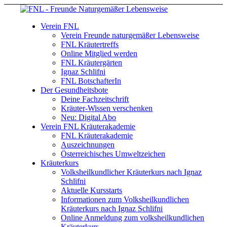
Verein FNL
Verein Freunde naturgemäßer Lebensweise
FNL Kräutertreffs
Online Mitglied werden
FNL Kräutergärten
Ignaz Schlifni
FNL BotschafterIn
Der Gesundheitsbote
Deine Fachzeitschrift
Kräuter-Wissen verschenken
Neu: Digital Abo
Verein FNL Kräuterakademie
FNL Kräuterakademie
Auszeichnungen
Österreichisches Umweltzeichen
Kräuterkurs
Volksheilkundlicher Kräuterkurs nach Ignaz
Schlifni
Aktuelle Kursstarts
Informationen zum Volksheilkundlichen
Kräuterkurs nach Ignaz Schlifni
Online Anmeldung zum volksheilkundlichen
Kräuterkurs