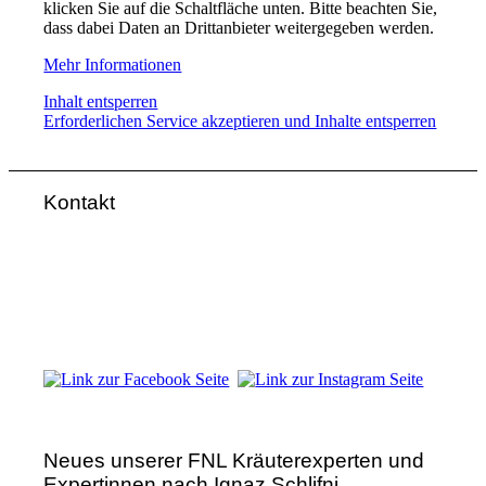
klicken Sie auf die Schaltfläche unten. Bitte beachten Sie,
dass dabei Daten an Drittanbieter weitergegeben werden.
Mehr Informationen
Inhalt entsperren
Erforderlichen Service akzeptieren und Inhalte entsperren
Kontakt
FNL-Zentrale
Hunnenbrunn / Schlossweg 2
A – 9300 St. Veit an der Glan
Telefon:
+43 4212 33 461
E-Mail:
zentrale@fnl.at
Neues unserer FNL Kräuterexperten und
Expertinnen nach Ignaz Schlifni