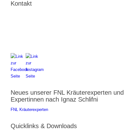
Kontakt
FNL-Zentrale
Hunnenbrunn / Schlossweg 2
A – 9300 St. Veit an der Glan
Telefon:
+43 4212 33 461
E-Mail:
zentrale@fnl.at
Neues unserer FNL Kräuterexperten und
Expertinnen nach Ignaz Schlifni
FNL Kräuterexperten
Quicklinks & Downloads