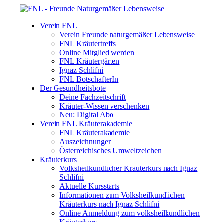
Verein FNL
Verein Freunde naturgemäßer Lebensweise
FNL Kräutertreffs
Online Mitglied werden
FNL Kräutergärten
Ignaz Schlifni
FNL BotschafterIn
Der Gesundheitsbote
Deine Fachzeitschrift
Kräuter-Wissen verschenken
Neu: Digital Abo
Verein FNL Kräuterakademie
FNL Kräuterakademie
Auszeichnungen
Österreichisches Umweltzeichen
Kräuterkurs
Volksheilkundlicher Kräuterkurs nach Ignaz
Schlifni
Aktuelle Kursstarts
Informationen zum Volksheilkundlichen
Kräuterkurs nach Ignaz Schlifni
Online Anmeldung zum volksheilkundlichen
Kräuterkurs