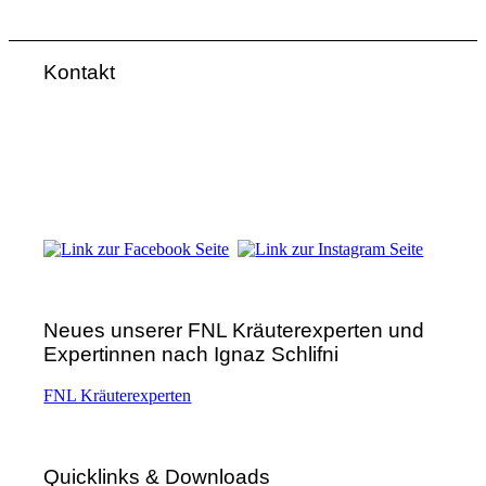
Kontakt
FNL-Zentrale
Hunnenbrunn / Schlossweg 2
A – 9300 St. Veit an der Glan
Telefon:
+43 4212 33 461
E-Mail:
zentrale@fnl.at
Neues unserer FNL Kräuterexperten und
Expertinnen nach Ignaz Schlifni
FNL Kräuterexperten
Quicklinks & Downloads