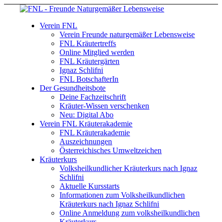
Verein FNL
Verein Freunde naturgemäßer Lebensweise
FNL Kräutertreffs
Online Mitglied werden
FNL Kräutergärten
Ignaz Schlifni
FNL BotschafterIn
Der Gesundheitsbote
Deine Fachzeitschrift
Kräuter-Wissen verschenken
Neu: Digital Abo
Verein FNL Kräuterakademie
FNL Kräuterakademie
Auszeichnungen
Österreichisches Umweltzeichen
Kräuterkurs
Volksheilkundlicher Kräuterkurs nach Ignaz
Schlifni
Aktuelle Kursstarts
Informationen zum Volksheilkundlichen
Kräuterkurs nach Ignaz Schlifni
Online Anmeldung zum volksheilkundlichen
Kräuterkurs