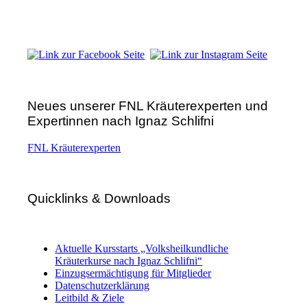
A – 9300 St. Veit an der Glan
Telefon:
+43 4212 33 461
E-Mail:
zentrale@fnl.at
Neues unserer FNL Kräuterexperten und
Expertinnen nach Ignaz Schlifni
FNL Kräuterexperten
Quicklinks & Downloads
Aktuelle Kursstarts „Volksheilkundliche
Kräuterkurse nach Ignaz Schlifni“
Einzugsermächtigung für Mitglieder
Datenschutzerklärung
Leitbild & Ziele