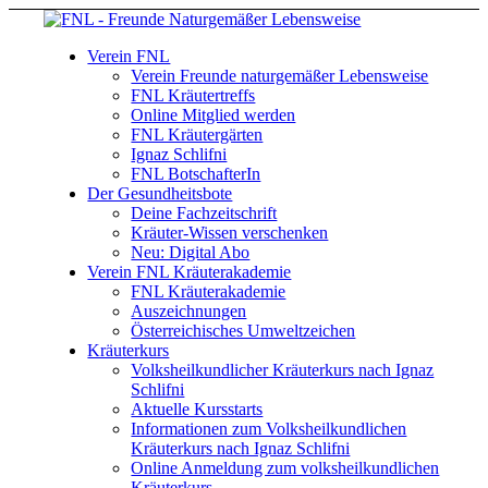
Verein FNL
Verein Freunde naturgemäßer Lebensweise
FNL Kräutertreffs
Online Mitglied werden
FNL Kräutergärten
Ignaz Schlifni
FNL BotschafterIn
Der Gesundheitsbote
Deine Fachzeitschrift
Kräuter-Wissen verschenken
Neu: Digital Abo
Verein FNL Kräuterakademie
FNL Kräuterakademie
Auszeichnungen
Österreichisches Umweltzeichen
Kräuterkurs
Volksheilkundlicher Kräuterkurs nach Ignaz
Schlifni
Aktuelle Kursstarts
Informationen zum Volksheilkundlichen
Kräuterkurs nach Ignaz Schlifni
Online Anmeldung zum volksheilkundlichen
Kräuterkurs