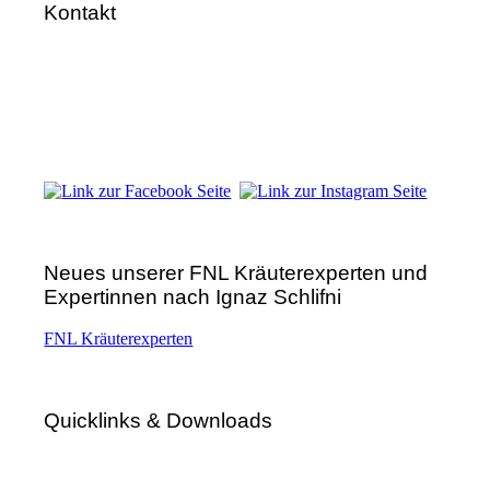
Kontakt
FNL-Zentrale
Hunnenbrunn / Schlossweg 2
A – 9300 St. Veit an der Glan
Telefon:
+43 4212 33 461
E-Mail:
zentrale@fnl.at
Neues unserer FNL Kräuterexperten und
Expertinnen nach Ignaz Schlifni
FNL Kräuterexperten
Quicklinks & Downloads