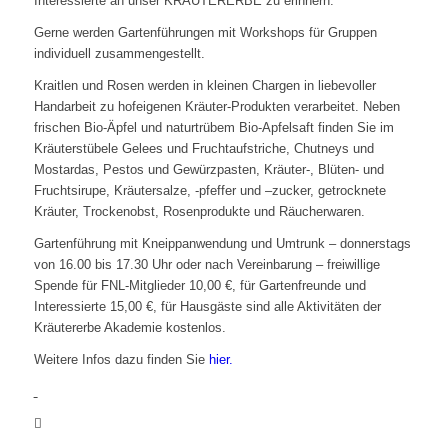
Interessierte an unser KRÄUTERERBE zu erinnern.
Gerne werden Gartenführungen mit Workshops für Gruppen
individuell zusammengestellt.
Kraitlen und Rosen werden in kleinen Chargen in liebevoller
Handarbeit zu hofeigenen Kräuter-Produkten verarbeitet. Neben
frischen Bio-Äpfel und naturtrübem Bio-Apfelsaft finden Sie im
Kräuterstübele Gelees und Fruchtaufstriche, Chutneys und
Mostardas, Pestos und Gewürzpasten, Kräuter-, Blüten- und
Fruchtsirupe, Kräutersalze, -pfeffer und –zucker, getrocknete
Kräuter, Trockenobst, Rosenprodukte und Räucherwaren.
Gartenführung mit Kneippanwendung und Umtrunk – donnerstags
von 16.00 bis 17.30 Uhr oder nach Vereinbarung – freiwillige
Spende für FNL-Mitglieder 10,00 €, für Gartenfreunde und
Interessierte 15,00 €, für Hausgäste sind alle Aktivitäten der
Kräutererbe Akademie kostenlos.
Weitere Infos dazu finden Sie
hier.