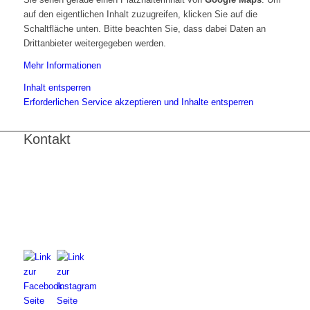
auf den eigentlichen Inhalt zuzugreifen, klicken Sie auf die
Schaltfläche unten. Bitte beachten Sie, dass dabei Daten an
Drittanbieter weitergegeben werden.
Mehr Informationen
Inhalt entsperren
Erforderlichen Service akzeptieren und Inhalte entsperren
Kontakt
FNL-Zentrale
Hunnenbrunn / Schlossweg 2
A – 9300 St. Veit an der Glan
Telefon:
+43 4212 33 461
E-Mail:
zentrale@fnl.at