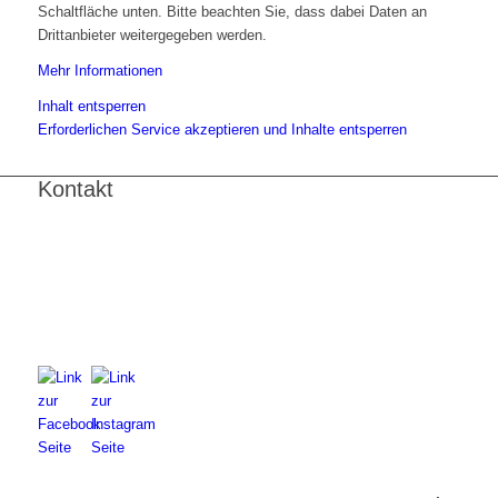
Schaltfläche unten. Bitte beachten Sie, dass dabei Daten an
Drittanbieter weitergegeben werden.
Mehr Informationen
Inhalt entsperren
Erforderlichen Service akzeptieren und Inhalte entsperren
Kontakt
FNL-Zentrale
Hunnenbrunn / Schlossweg 2
A – 9300 St. Veit an der Glan
Telefon:
+43 4212 33 461
E-Mail:
zentrale@fnl.at