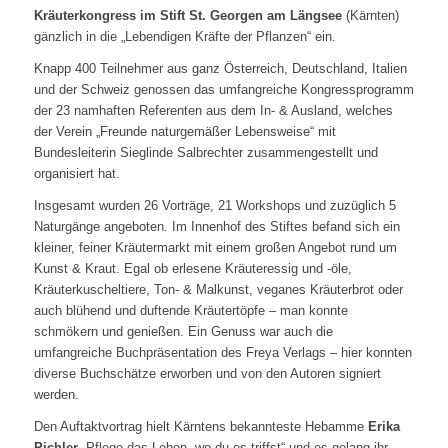
Kräuterkongress im Stift St. Georgen am Längsee
(Kärnten)
gänzlich in die „Lebendigen Kräfte der Pflanzen“ ein.
Knapp 400 Teilnehmer aus ganz Österreich, Deutschland, Italien
und der Schweiz genossen das umfangreiche Kongressprogramm
der 23 namhaften Referenten aus dem In- & Ausland, welches
der Verein „Freunde naturgemäßer Lebensweise“ mit
Bundesleiterin Sieglinde Salbrechter zusammengestellt und
organisiert hat.
Insgesamt wurden 26 Vorträge, 21 Workshops und zuzüglich 5
Naturgänge angeboten. Im Innenhof des Stiftes befand sich ein
kleiner, feiner Kräutermarkt mit einem großen Angebot rund um
Kunst & Kraut. Egal ob erlesene Kräuteressig und -öle,
Kräuterkuscheltiere, Ton- & Malkunst, veganes Kräuterbrot oder
auch blühend und duftende Kräutertöpfe – man konnte
schmökern und genießen. Ein Genuss war auch die
umfangreiche Buchpräsentation des Freya Verlags – hier konnten
diverse Buchschätze erworben und von den Autoren signiert
werden.
Den Auftaktvortrag hielt Kärntens bekannteste Hebamme
Erika
Pichler
„Pflege das Leben, wo du es triffst“ und es gelang ihr