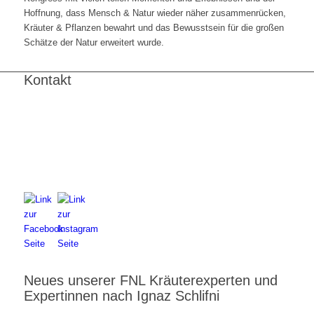
Hoffnung, dass Mensch & Natur wieder näher zusammenrücken,
Kräuter & Pflanzen bewahrt und das Bewusstsein für die großen
Schätze der Natur erweitert wurde.
Kontakt
FNL-Zentrale
Hunnenbrunn / Schlossweg 2
A – 9300 St. Veit an der Glan
Telefon:
+43 4212 33 461
E-Mail:
zentrale@fnl.at
Neues unserer FNL Kräuterexperten und
Expertinnen nach Ignaz Schlifni