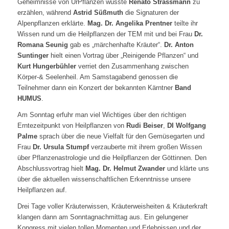
Geheimnisse von UrPflanzen wusste
Renato Strassmann
zu
erzählen, während
Astrid Süßmuth
die Signaturen der
Alpenpflanzen erklärte.
Mag. Dr. Angelika Prentner
teilte ihr
Wissen rund um die Heilpflanzen der TEM mit und bei Frau
Dr.
Romana Seunig
gab es „märchenhafte Kräuter“.
Dr. Anton
Suntinger
hielt einen Vortrag über „Reinigende Pflanzen“ und
Kurt Hungerbühler
verriet den Zusammenhang zwischen
Körper-& Seelenheil. Am Samstagabend genossen die
Teilnehmer dann ein Konzert der bekannten Kärntner
Band
HUMUS
.
Am Sonntag erfuhr man viel Wichtiges über den richtigen
Erntezeitpunkt von Heilpflanzen von
Rudi Beiser
,
DI Wolfgang
Palme
sprach über die neue Vielfalt für den Gemüsegarten und
Frau
Dr. Ursula Stumpf
verzauberte mit ihrem großen Wissen
über Pflanzenastrologie und die Heilpflanzen der Göttinnen. Den
Abschlussvortrag hielt
Mag. Dr. Helmut Zwander
und klärte uns
über die aktuellen wissenschaftlichen Erkenntnisse unsere
Heilpflanzen auf.
Drei Tage voller Kräuterwissen, Kräuterweisheiten & Kräuterkraft
klangen dann am Sonntagnachmittag aus. Ein gelungener
Kongress mit vielen tollen Momenten und Erlebnissen und der