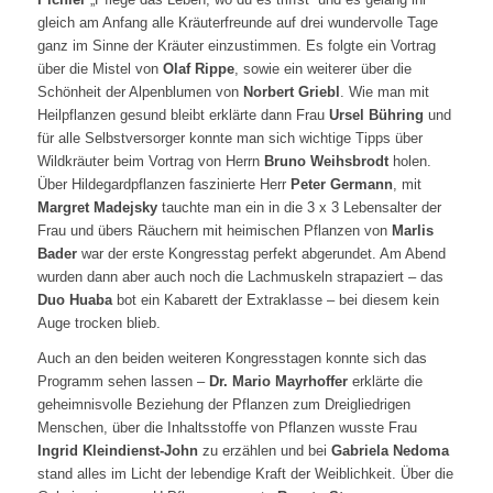
gleich am Anfang alle Kräuterfreunde auf drei wundervolle Tage
ganz im Sinne der Kräuter einzustimmen. Es folgte ein Vortrag
über die Mistel von
Olaf Rippe
, sowie ein weiterer über die
Schönheit der Alpenblumen von
Norbert Griebl
. Wie man mit
Heilpflanzen gesund bleibt erklärte dann Frau
Ursel Bühring
und
für alle Selbstversorger konnte man sich wichtige Tipps über
Wildkräuter beim Vortrag von Herrn
Bruno Weihsbrodt
holen.
Über Hildegardpflanzen faszinierte Herr
Peter Germann
, mit
Margret Madejsky
tauchte man ein in die 3 x 3 Lebensalter der
Frau und übers Räuchern mit heimischen Pflanzen von
Marlis
Bader
war der erste Kongresstag perfekt abgerundet. Am Abend
wurden dann aber auch noch die Lachmuskeln strapaziert – das
Duo Huaba
bot ein Kabarett der Extraklasse – bei diesem kein
Auge trocken blieb.
Auch an den beiden weiteren Kongresstagen konnte sich das
Programm sehen lassen –
Dr. Mario Mayrhoffer
erklärte die
geheimnisvolle Beziehung der Pflanzen zum Dreigliedrigen
Menschen, über die Inhaltsstoffe von Pflanzen wusste Frau
Ingrid Kleindienst-John
zu erzählen und bei
Gabriela Nedoma
stand alles im Licht der lebendige Kraft der Weiblichkeit. Über die