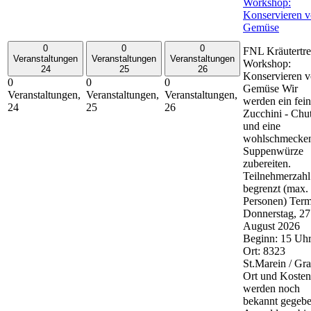
Workshop:
Konservieren 
Gemüse
0
0
0
FNL Kräutertre
Veranstaltungen
Veranstaltungen
Veranstaltungen
Workshop:
24
25
26
Konservieren 
0
0
0
Gemüse Wir
Veranstaltungen,
Veranstaltungen,
Veranstaltungen,
werden ein fein
24
25
26
Zucchini - Chu
und eine
wohlschmecke
Suppenwürze
zubereiten.
Teilnehmerzahl
begrenzt (max.
Personen) Term
Donnerstag, 27
August 2026
Beginn: 15 Uh
Ort: 8323
St.Marein / Gra
Ort und Kosten
werden noch
bekannt gegebe