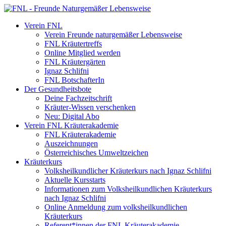
Verein FNL
Verein Freunde naturgemäßer Lebensweise
FNL Kräutertreffs
Online Mitglied werden
FNL Kräutergärten
Ignaz Schlifni
FNL BotschafterIn
Der Gesundheitsbote
Deine Fachzeitschrift
Kräuter-Wissen verschenken
Neu: Digital Abo
Verein FNL Kräuterakademie
FNL Kräuterakademie
Auszeichnungen
Österreichisches Umweltzeichen
Kräuterkurs
Volksheilkundlicher Kräuterkurs nach Ignaz Schlifni
Aktuelle Kursstarts
Informationen zum Volksheilkundlichen Kräuterkurs
nach Ignaz Schlifni
Online Anmeldung zum volksheilkundlichen
Kräuterkurs
Referent*innen der FNL Kräuterakademie