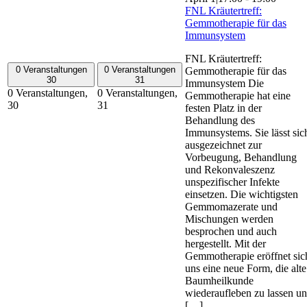
FNL Kräutertreff:
Gemmotherapie für das
Immunsystem
FNL Kräutertreff:
0 Veranstaltungen
0 Veranstaltungen
Gemmotherapie für das
30
31
Immunsystem Die
0 Veranstaltungen,
0 Veranstaltungen,
Gemmotherapie hat eine
30
31
festen Platz in der
Behandlung des
Immunsystems. Sie lässt sic
ausgezeichnet zur
Vorbeugung, Behandlung
und Rekonvaleszenz
unspezifischer Infekte
einsetzen. Die wichtigsten
Gemmomazerate und
Mischungen werden
besprochen und auch
hergestellt. Mit der
Gemmotherapie eröffnet sic
uns eine neue Form, die alte
Baumheilkunde
wiederaufleben zu lassen u
[…]