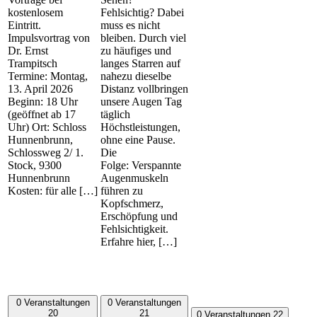
kostenlosem
Fehlsichtig? Dabei
Eintritt.
muss es nicht
Impulsvortrag von
bleiben. Durch viel
Dr. Ernst
zu häufiges und
Trampitsch
langes Starren auf
Termine: Montag,
nahezu dieselbe
13. April 2026
Distanz vollbringen
Beginn: 18 Uhr
unsere Augen Tag
(geöffnet ab 17
täglich
Uhr) Ort: Schloss
Höchstleistungen,
Hunnenbrunn,
ohne eine Pause.
Schlossweg 2/ 1.
Die
Stock, 9300
Folge: Verspannte
Hunnenbrunn
Augenmuskeln
Kosten: für alle […]
führen zu
Kopfschmerz,
Erschöpfung und
Fehlsichtigkeit.
Erfahre hier, […]
0 Veranstaltungen
0 Veranstaltungen
20
21
0 Veranstaltungen
22