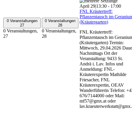
April 29|13:30
-
17:00
FNL Kräutertreff:
Pflanzentausch im Geraniu
0 Veranstaltungen
0 Veranstaltungen
(Kräutergarten)
27
28
0 Veranstaltungen,
0 Veranstaltungen,
FNL Kräutertreff:
27
28
Pflanzentausch im Geraniu
(Kräutergarten) Termin:
Mittwoch, 29.04.2026 Daue
Nachmittags Ort der
Veranstaltung: 9433 St.
Andrä i. Lav. Infos und
Anmeldung: FNL-
Kräuterexpertin Mathilde
Friesacher, FNL
Kräuterexpertin, OEAV
Wanderführerin Telefon: +4
676/7144000 oder Mail:
mf57@gmx.at oder
lav.kraeuterwerkstatt@gmx.