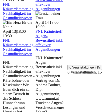
FNL
effektiver
Kräuterdämmerung:
Augenübungen
Nachhaltigkeit im
Gesundheitswesen
April 14|18:00
-
19:00
April 13|18:00
-
FNL Kräutertreff:
19:30
Augen-
FNL
Bewusstheit inkl.
Kräuterdämmerung:
effektiver
Nachhaltigkeit im
Augenübungen
Gesundheitswesen
FNL Kräutertreff:
FNL
Augen-
Kräuterdämmerung:
Bewusstheit inkl.
0 Veranstaltungen
15
Nachhaltigkeit im
effektiver
0 Veranstaltungen,
15
Gesundheitswesen -
Augenübungen
Käferbohne oder
Vortrag von Dr.
Käsekrainer Wir
Andrea Bodner,
laden dich ein zu
Dipl.
einem Besuch in
Augentrainerin,
das Schloss
www.anmut.at
Hunnenbrunn.
Trockene Augen?
Lesungen und
Verschwommenes
Vorträge bei
Sehen?