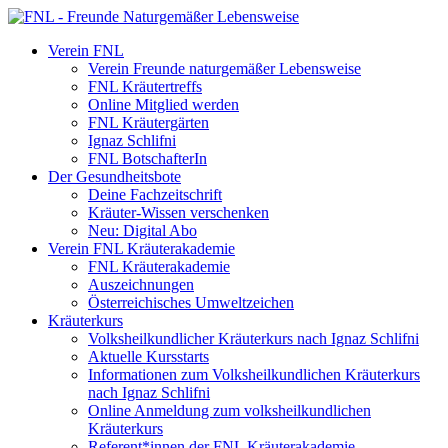
Verein FNL
Verein Freunde naturgemäßer Lebensweise
FNL Kräutertreffs
Online Mitglied werden
FNL Kräutergärten
Ignaz Schlifni
FNL BotschafterIn
Der Gesundheitsbote
Deine Fachzeitschrift
Kräuter-Wissen verschenken
Neu: Digital Abo
Verein FNL Kräuterakademie
FNL Kräuterakademie
Auszeichnungen
Österreichisches Umweltzeichen
Kräuterkurs
Volksheilkundlicher Kräuterkurs nach Ignaz Schlifni
Aktuelle Kursstarts
Informationen zum Volksheilkundlichen Kräuterkurs
nach Ignaz Schlifni
Online Anmeldung zum volksheilkundlichen
Kräuterkurs
Referent*innen der FNL Kräuterakademie