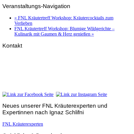
Veranstaltungs-Navigation
«
FNL Kräutertreff Workshop: Kräutercocktails zum
Verlieben
FNL Kräutertreff Workshop: Blumige Wildgerichte –
Kulinarik mit Gaumen & Herz genießen
»
Kontakt
FNL-Zentrale
Hunnenbrunn / Schlossweg 2
A – 9300 St. Veit an der Glan
Telefon:
+43 4212 33 461
E-Mail:
zentrale@fnl.at
Neues unserer FNL Kräuterexperten und
Expertinnen nach Ignaz Schlifni
FNL Kräuterexperten