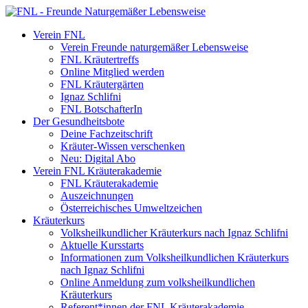
Verein FNL
Verein Freunde naturgemäßer Lebensweise
FNL Kräutertreffs
Online Mitglied werden
FNL Kräutergärten
Ignaz Schlifni
FNL BotschafterIn
Der Gesundheitsbote
Deine Fachzeitschrift
Kräuter-Wissen verschenken
Neu: Digital Abo
Verein FNL Kräuterakademie
FNL Kräuterakademie
Auszeichnungen
Österreichisches Umweltzeichen
Kräuterkurs
Volksheilkundlicher Kräuterkurs nach Ignaz Schlifni
Aktuelle Kursstarts
Informationen zum Volksheilkundlichen Kräuterkurs
nach Ignaz Schlifni
Online Anmeldung zum volksheilkundlichen
Kräuterkurs
Referent*innen der FNL Kräuterakademie