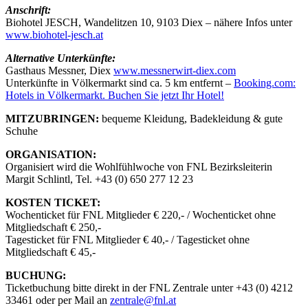
Anschrift:
Biohotel JESCH, Wandelitzen 10, 9103 Diex – nähere Infos unter
www.biohotel-jesch.at
Alternative Unterkünfte:
Gasthaus Messner, Diex
www.messnerwirt-diex.com
Unterkünfte in Völkermarkt sind ca. 5 km entfernt –
Booking.com:
Hotels in Völkermarkt. Buchen Sie jetzt Ihr Hotel!
MITZUBRINGEN:
bequeme Kleidung, Badekleidung & gute
Schuhe
ORGANISATION:
Organisiert wird die Wohlfühlwoche von FNL Bezirksleiterin
Margit Schlintl, Tel. +43 (0) 650 277 12 23
KOSTEN TICKET:
Wochenticket für FNL Mitglieder € 220,- / Wochenticket ohne
Mitgliedschaft € 250,-
Tagesticket für FNL Mitglieder € 40,- / Tagesticket ohne
Mitgliedschaft € 45,-
BUCHUNG:
Ticketbuchung bitte direkt in der FNL Zentrale unter +43 (0) 4212
33461 oder per Mail an
zentrale@fnl.at