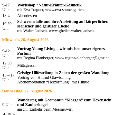
9-17
Workshop “Natur-Kräuter-Kosmetik
Uhr
mit Eva Tragner, www.eva-sonnengarten.at
18 Uhr
Abendessen
Schwermetalle und ihre Ausleitung
auf körperlicher,
19:30
seelischer und geistiger Ebene
Uhr
mit Walter Janisch, www.gheiler-walter-janisch.at
Mittwoch, 26. August 2026
Vortrag Young Living – wir mischen unser eigenes
9-12
Parfüm
Uhr
mit Regina Planberger, www.regina-planberger@gmx.at
12:30
Mittagessen
Uhr
Geistige Hilfestellung in Zeiten der großen Wandlung
15 – 17
Vortrag von Hiltrud Glawischnig
Uhr
Abendmeditation “Herzöffnung” mit Hiltrud
Donnerstag, 27. August 2026
Wandertag mit Geomantin “Margan” zum Hexenstein
9 Uhr
und Zauberkogel
anschl. Einkehr beim Messnerwirt
ab 19:30