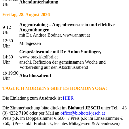
Abendunterhaltung
Uhr
Freitag, 28. August 2026
Augentraining – Augenbewusstsein und effektive
9-12
Augenübungen
Uhr
mit Dr. Andrea Bodner, www.anmut.at
12:30
Mittagessen
Uhr
Gesprächsrunde mit Dr. Anton Suntinger,
14:30
www.praxiskolibri.at
Uhr
anschl. Reflexion der gemeinsamen Woche und
Vorbereitung auf den Abschlussabend
ab 19:30
Abschlussabend
Uhr
TÄGLICH MORGENS GIBT ES HORMONYOGA!
Die Einladung zum Ausdruck ist
HIER
Die Zimmerbuchung bitte direkt im
Biohotel JESCH
unter Tel. +43
(0) 4232 7196 oder per Mail an
office@biohotel-jesch.at
Preis p.P. im Doppelzimmer € 660,- / Preis p.P. im Einzelzimmer €
760,- (Preis inkl. Frühstück, leichtes Mittagessen & Abendessen)