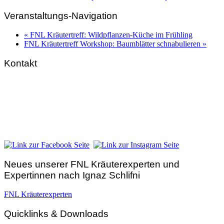
Veranstaltungs-Navigation
«
FNL Kräutertreff: Wildpflanzen-Küche im Frühling
FNL Kräutertreff Workshop: Baumblätter schnabulieren
»
Kontakt
FNL-Zentrale
Hunnenbrunn / Schlossweg 2
A – 9300 St. Veit an der Glan
Telefon:
+43 4212 33 461
E-Mail:
zentrale@fnl.at
Neues unserer FNL Kräuterexperten und
Expertinnen nach Ignaz Schlifni
FNL Kräuterexperten
Quicklinks & Downloads