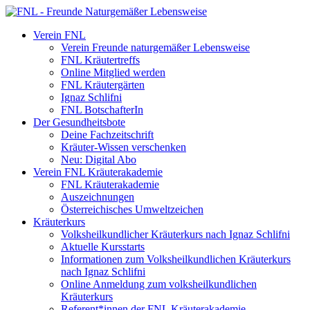
Verein FNL
Verein Freunde naturgemäßer Lebensweise
FNL Kräutertreffs
Online Mitglied werden
FNL Kräutergärten
Ignaz Schlifni
FNL BotschafterIn
Der Gesundheitsbote
Deine Fachzeitschrift
Kräuter-Wissen verschenken
Neu: Digital Abo
Verein FNL Kräuterakademie
FNL Kräuterakademie
Auszeichnungen
Österreichisches Umweltzeichen
Kräuterkurs
Volksheilkundlicher Kräuterkurs nach Ignaz Schlifni
Aktuelle Kursstarts
Informationen zum Volksheilkundlichen Kräuterkurs
nach Ignaz Schlifni
Online Anmeldung zum volksheilkundlichen
Kräuterkurs
Referent*innen der FNL Kräuterakademie