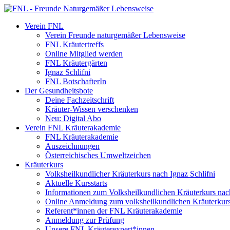
Verein FNL
Verein Freunde naturgemäßer Lebensweise
FNL Kräutertreffs
Online Mitglied werden
FNL Kräutergärten
Ignaz Schlifni
FNL BotschafterIn
Der Gesundheitsbote
Deine Fachzeitschrift
Kräuter-Wissen verschenken
Neu: Digital Abo
Verein FNL Kräuterakademie
FNL Kräuterakademie
Auszeichnungen
Österreichisches Umweltzeichen
Kräuterkurs
Volksheilkundlicher Kräuterkurs nach Ignaz Schlifni
Aktuelle Kursstarts
Informationen zum Volksheilkundlichen Kräuterkurs nach
Online Anmeldung zum volksheilkundlichen Kräuterkur
Referent*innen der FNL Kräuterakademie
Anmeldung zur Prüfung
Unsere FNL Kräuterexpert*innen