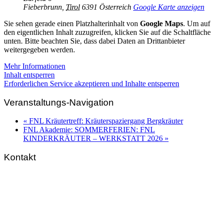
Fieberbrunn
,
Tirol
6391
Österreich
Google Karte anzeigen
Sie sehen gerade einen Platzhalterinhalt von
Google Maps
. Um auf
den eigentlichen Inhalt zuzugreifen, klicken Sie auf die Schaltfläche
unten. Bitte beachten Sie, dass dabei Daten an Drittanbieter
weitergegeben werden.
Mehr Informationen
Inhalt entsperren
Erforderlichen Service akzeptieren und Inhalte entsperren
Veranstaltungs-Navigation
«
FNL Kräutertreff: Kräuterspaziergang Bergkräuter
FNL Akademie: SOMMERFERIEN: FNL
KINDERKRÄUTER – WERKSTATT 2026
»
Kontakt
FNL-Zentrale
Hunnenbrunn / Schlossweg 2
A – 9300 St. Veit an der Glan
Telefon:
+43 4212 33 461