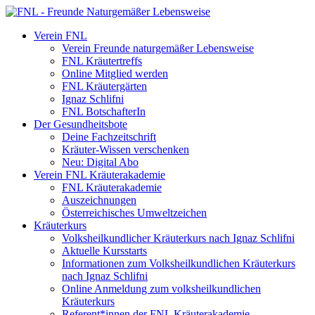
Verein FNL
Verein Freunde naturgemäßer Lebensweise
FNL Kräutertreffs
Online Mitglied werden
FNL Kräutergärten
Ignaz Schlifni
FNL BotschafterIn
Der Gesundheitsbote
Deine Fachzeitschrift
Kräuter-Wissen verschenken
Neu: Digital Abo
Verein FNL Kräuterakademie
FNL Kräuterakademie
Auszeichnungen
Österreichisches Umweltzeichen
Kräuterkurs
Volksheilkundlicher Kräuterkurs nach Ignaz Schlifni
Aktuelle Kursstarts
Informationen zum Volksheilkundlichen Kräuterkurs
nach Ignaz Schlifni
Online Anmeldung zum volksheilkundlichen
Kräuterkurs
Referent*innen der FNL Kräuterakademie