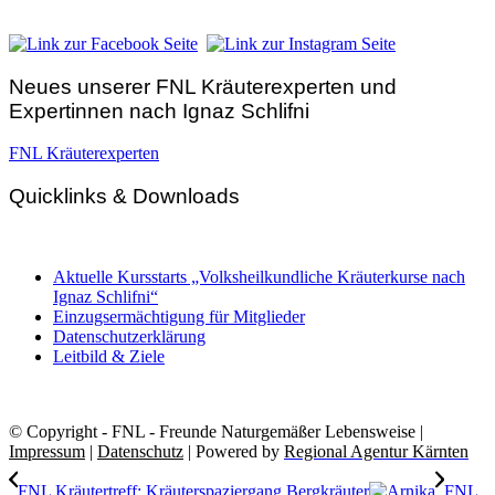
E-Mail:
zentrale@fnl.at
Neues unserer FNL Kräuterexperten und
Expertinnen nach Ignaz Schlifni
FNL Kräuterexperten
Quicklinks & Downloads
Aktuelle Kursstarts „Volksheilkundliche Kräuterkurse nach
Ignaz Schlifni“
Einzugsermächtigung für Mitglieder
Datenschutzerklärung
Leitbild & Ziele
© Copyright - FNL - Freunde Naturgemäßer Lebensweise |
Impressum
|
Datenschutz
| Powered by
Regional Agentur Kärnten
FNL Kräutertreff: Kräuterspaziergang Bergkräuter
FNL