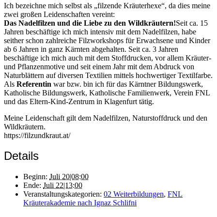
Ich bezeichne mich selbst als „filzende Kräuterhexe“, da dies meine
zwei großen Leidenschaften vereint:
Das Nadelfilzen und die Liebe zu den Wildkräutern!
Seit ca. 15
Jahren beschäftige ich mich intensiv mit dem Nadelfilzen, habe
seither schon zahlreiche Filzworkshops für Erwachsene und Kinder
ab 6 Jahren in ganz Kärnten abgehalten. Seit ca. 3 Jahren
beschäftige ich mich auch mit dem Stoffdrucken, vor allem Kräuter-
und Pflanzenmotive und seit einem Jahr mit dem Abdruck von
Naturblättern auf diversen Textilien mittels hochwertiger Textilfarbe.
Als
Referentin
war bzw. bin ich für das Kärntner Bildungswerk,
Katholische Bildungswerk, Katholische Familienwerk, Verein FNL
und das Eltern-Kind-Zentrum in Klagenfurt tätig.
Meine Leidenschaft gilt dem Nadelfilzen, Naturstoffdruck und den
Wildkräutern.
https://filzundkraut.at/
Details
Beginn:
Juli 20|08:00
Ende:
Juli 22|13:00
Veranstaltungskategorien:
02 Weiterbildungen
,
FNL
Kräuterakademie nach Ignaz Schlifni