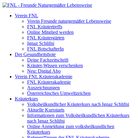
Verein FNL
Verein Freunde naturgemäßer Lebensweise
FNL Kräutertreffs
Online Mitglied werden
FNL Kräutergärten
Ignaz Schlifni
FNL BotschafterIn
Der Gesundheitsbote
Deine Fachzeitschrift
Kräuter-Wissen verschenken
Neu: Digital Abo
Verein FNL Kräuterakademie
FNL Kräuterakademie
Auszeichnungen
Österreichisches Umweltzeichen
Kräuterkurs
Volksheilkundlicher Kräuterkurs nach Ignaz Schlifni
Aktuelle Kursstarts
Informationen zum Volksheilkundlichen Kräuterkurs
nach Ignaz Schlifni
Online Anmeldung zum volksheilkundlichen
Kräuterkurs
Referent*innen der FNL Kräuterakademie