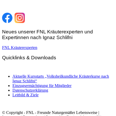
Telefon:
+43 4212 33 461
E-Mail:
zentrale@fnl.at
Neues unserer FNL Kräuterexperten und
Expertinnen nach Ignaz Schlifni
FNL Kräuterexperten
Quicklinks & Downloads
Aktuelle Kursstarts „Volksheilkundliche Kräuterkurse nach
Ignaz Schlifni“
Einzugsermächtigung für Mitglieder
Datenschutzerklärung
Leitbild & Ziele
© Copyright - FNL - Freunde Naturgemäßer Lebensweise |