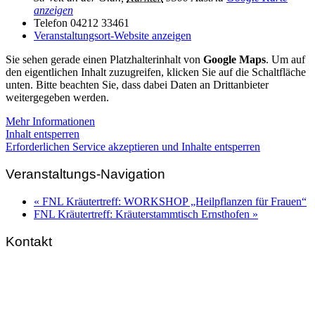
anzeigen
Telefon
04212 33461
Veranstaltungsort-Website anzeigen
Sie sehen gerade einen Platzhalterinhalt von
Google Maps
. Um auf
den eigentlichen Inhalt zuzugreifen, klicken Sie auf die Schaltfläche
unten. Bitte beachten Sie, dass dabei Daten an Drittanbieter
weitergegeben werden.
Mehr Informationen
Inhalt entsperren
Erforderlichen Service akzeptieren und Inhalte entsperren
Veranstaltungs-Navigation
«
FNL Kräutertreff: WORKSHOP „Heilpflanzen für Frauen“
FNL Kräutertreff: Kräuterstammtisch Ernsthofen
»
Kontakt
FNL-Zentrale
Hunnenbrunn / Schlossweg 2
A – 9300 St. Veit an der Glan