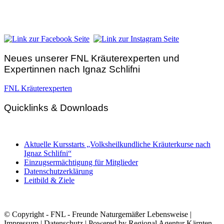
A – 9300 St. Veit an der Glan
Telefon:
+43 4212 33 461
E-Mail:
zentrale@fnl.at
Neues unserer FNL Kräuterexperten und
Expertinnen nach Ignaz Schlifni
FNL Kräuterexperten
Quicklinks & Downloads
Aktuelle Kursstarts „Volksheilkundliche Kräuterkurse nach
Ignaz Schlifni“
Einzugsermächtigung für Mitglieder
Datenschutzerklärung
Leitbild & Ziele
© Copyright - FNL - Freunde Naturgemäßer Lebensweise |
Impressum
|
Datenschutz
| Powered by
Regional Agentur Kärnten