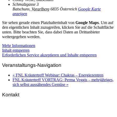
Schmalzgasse 3
Batschuns
,
Vorarlberg
6835
Österreich
Google Karte
anzeigen
Sie sehen gerade einen Platzhalterinhalt von
Google Maps
. Um auf
den eigentlichen Inhalt zuzugreifen, klicken Sie auf die Schaltfläche
unten. Bitte beachten Sie, dass dabei Daten an Drittanbieter
weitergegeben werden.
Mehr Informationen
Inhalt entsperren
Erforderlichen Service akzeptieren und Inhalte entsperren
Veranstaltungs-Navigation
«
FNL Kräutertreff Webinar: Chakras – Energiezentren
FNL Kräutertreff VORTRAG: Perma Veggis – mehrjähriges,
sich selbst aussähendes Gemüse
»
Kontakt
FNL-Zentrale
Hunnenbrunn / Schlossweg 2