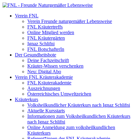
Verein FNL
Verein Freunde naturgemäßer Lebensweise
FNL Kräutertreffs
Online Mitglied werden
FNL Kräutergärten
Ignaz Schlifni
FNL BotschafterIn
Der Gesundheitsbote
Deine Fachzeitschrift
Kräuter-Wissen verschenken
Neu: Digital Abo
Verein FNL Kräuterakademie
FNL Kräuterakademie
Auszeichnungen
Österreichisches Umweltzeichen
Kräuterkurs
Volksheilkundlicher Kräuterkurs nach Ignaz Schlifni
Aktuelle Kursstarts
Informationen zum Volksheilkundlichen Kräuterkurs
nach Ignaz Schlifni
Online Anmeldung zum volksheilkundlichen
Kräuterkurs
Referent*innen der FNL Kräuterakademie