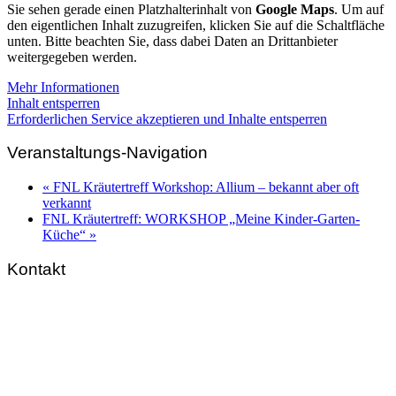
Sie sehen gerade einen Platzhalterinhalt von
Google Maps
. Um auf
den eigentlichen Inhalt zuzugreifen, klicken Sie auf die Schaltfläche
unten. Bitte beachten Sie, dass dabei Daten an Drittanbieter
weitergegeben werden.
Mehr Informationen
Inhalt entsperren
Erforderlichen Service akzeptieren und Inhalte entsperren
Veranstaltungs-Navigation
«
FNL Kräutertreff Workshop: Allium – bekannt aber oft
verkannt
FNL Kräutertreff: WORKSHOP „Meine Kinder-Garten-
Küche“
»
Kontakt
FNL-Zentrale
Hunnenbrunn / Schlossweg 2
A – 9300 St. Veit an der Glan
Telefon:
+43 4212 33 461
E-Mail:
zentrale@fnl.at