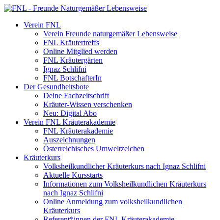
Verein FNL
Verein Freunde naturgemäßer Lebensweise
FNL Kräutertreffs
Online Mitglied werden
FNL Kräutergärten
Ignaz Schlifni
FNL BotschafterIn
Der Gesundheitsbote
Deine Fachzeitschrift
Kräuter-Wissen verschenken
Neu: Digital Abo
Verein FNL Kräuterakademie
FNL Kräuterakademie
Auszeichnungen
Österreichisches Umweltzeichen
Kräuterkurs
Volksheilkundlicher Kräuterkurs nach Ignaz Schlifni
Aktuelle Kursstarts
Informationen zum Volksheilkundlichen Kräuterkurs
nach Ignaz Schlifni
Online Anmeldung zum volksheilkundlichen
Kräuterkurs
Referent*innen der FNL Kräuterakademie