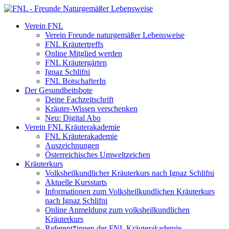
Verein FNL
Verein Freunde naturgemäßer Lebensweise
FNL Kräutertreffs
Online Mitglied werden
FNL Kräutergärten
Ignaz Schlifni
FNL BotschafterIn
Der Gesundheitsbote
Deine Fachzeitschrift
Kräuter-Wissen verschenken
Neu: Digital Abo
Verein FNL Kräuterakademie
FNL Kräuterakademie
Auszeichnungen
Österreichisches Umweltzeichen
Kräuterkurs
Volksheilkundlicher Kräuterkurs nach Ignaz Schlifni
Aktuelle Kursstarts
Informationen zum Volksheilkundlichen Kräuterkurs
nach Ignaz Schlifni
Online Anmeldung zum volksheilkundlichen
Kräuterkurs
Referent*innen der FNL Kräuterakademie