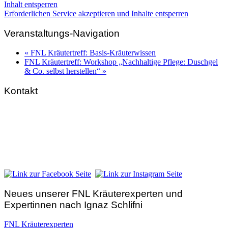
Inhalt entsperren
Erforderlichen Service akzeptieren und Inhalte entsperren
Veranstaltungs-Navigation
«
FNL Kräutertreff: Basis-Kräuterwissen
FNL Kräutertreff: Workshop „Nachhaltige Pflege: Duschgel
& Co. selbst herstellen“
»
Kontakt
FNL-Zentrale
Hunnenbrunn / Schlossweg 2
A – 9300 St. Veit an der Glan
Telefon:
+43 4212 33 461
E-Mail:
zentrale@fnl.at
Neues unserer FNL Kräuterexperten und
Expertinnen nach Ignaz Schlifni
FNL Kräuterexperten