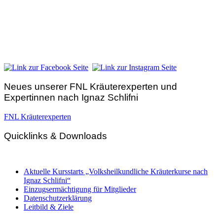
FNL-Zentrale
Hunnenbrunn / Schlossweg 2
A – 9300 St. Veit an der Glan
Telefon:
+43 4212 33 461
E-Mail:
zentrale@fnl.at
Neues unserer FNL Kräuterexperten und
Expertinnen nach Ignaz Schlifni
FNL Kräuterexperten
Quicklinks & Downloads
Aktuelle Kursstarts „Volksheilkundliche Kräuterkurse nach
Ignaz Schlifni“
Einzugsermächtigung für Mitglieder
Datenschutzerklärung
Leitbild & Ziele