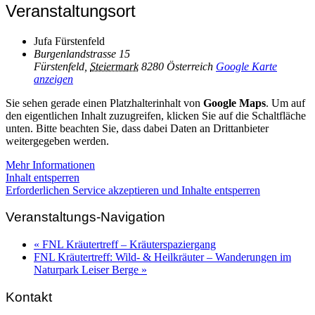
Veranstaltungsort
Jufa Fürstenfeld
Burgenlandstrasse 15
Fürstenfeld
,
Steiermark
8280
Österreich
Google Karte
anzeigen
Sie sehen gerade einen Platzhalterinhalt von
Google Maps
. Um auf
den eigentlichen Inhalt zuzugreifen, klicken Sie auf die Schaltfläche
unten. Bitte beachten Sie, dass dabei Daten an Drittanbieter
weitergegeben werden.
Mehr Informationen
Inhalt entsperren
Erforderlichen Service akzeptieren und Inhalte entsperren
Veranstaltungs-Navigation
«
FNL Kräutertreff – Kräuterspaziergang
FNL Kräutertreff: Wild- & Heilkräuter – Wanderungen im
Naturpark Leiser Berge
»
Kontakt