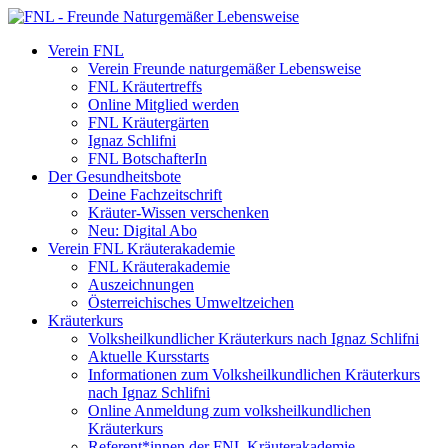
Verein FNL
Verein Freunde naturgemäßer Lebensweise
FNL Kräutertreffs
Online Mitglied werden
FNL Kräutergärten
Ignaz Schlifni
FNL BotschafterIn
Der Gesundheitsbote
Deine Fachzeitschrift
Kräuter-Wissen verschenken
Neu: Digital Abo
Verein FNL Kräuterakademie
FNL Kräuterakademie
Auszeichnungen
Österreichisches Umweltzeichen
Kräuterkurs
Volksheilkundlicher Kräuterkurs nach Ignaz Schlifni
Aktuelle Kursstarts
Informationen zum Volksheilkundlichen Kräuterkurs
nach Ignaz Schlifni
Online Anmeldung zum volksheilkundlichen
Kräuterkurs
Referent*innen der FNL Kräuterakademie