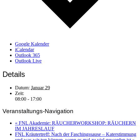
Google Kalender
iCalendar
Outlook 365
Outlook Live
Details
Datum:
Januar 29
Zeit:
08:00 - 17:00
Veranstaltungs-Navigation
«
FNL Akademie: RÄUCHERWORKSHOP: RÄUCHERN
IM JAHRESLAUF
FNL Kräutertreff: Nach der Faschingssause – Katerstimmung
und was wir tun können, wenn es mal zu viel geworden ist
»