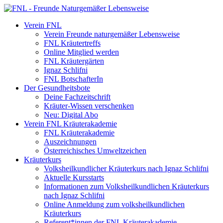
Verein FNL
Verein Freunde naturgemäßer Lebensweise
FNL Kräutertreffs
Online Mitglied werden
FNL Kräutergärten
Ignaz Schlifni
FNL BotschafterIn
Der Gesundheitsbote
Deine Fachzeitschrift
Kräuter-Wissen verschenken
Neu: Digital Abo
Verein FNL Kräuterakademie
FNL Kräuterakademie
Auszeichnungen
Österreichisches Umweltzeichen
Kräuterkurs
Volksheilkundlicher Kräuterkurs nach Ignaz Schlifni
Aktuelle Kursstarts
Informationen zum Volksheilkundlichen Kräuterkurs
nach Ignaz Schlifni
Online Anmeldung zum volksheilkundlichen
Kräuterkurs
Referent*innen der FNL Kräuterakademie