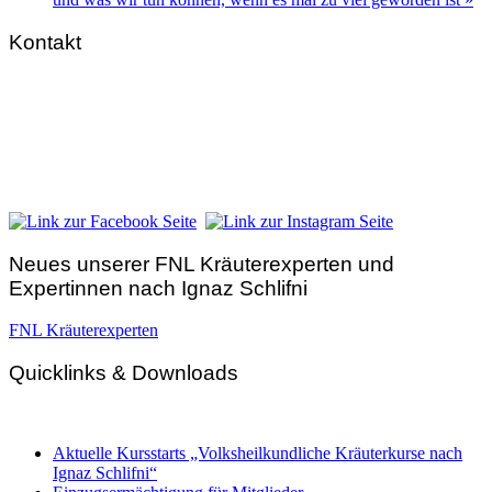
Kontakt
FNL-Zentrale
Hunnenbrunn / Schlossweg 2
A – 9300 St. Veit an der Glan
Telefon:
+43 4212 33 461
E-Mail:
zentrale@fnl.at
Neues unserer FNL Kräuterexperten und
Expertinnen nach Ignaz Schlifni
FNL Kräuterexperten
Quicklinks & Downloads
Aktuelle Kursstarts „Volksheilkundliche Kräuterkurse nach
Ignaz Schlifni“