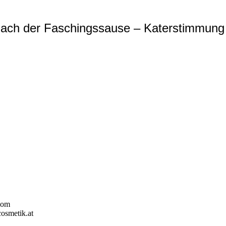
Nach der Faschingssause – Katerstimmung
.com
cosmetik.at