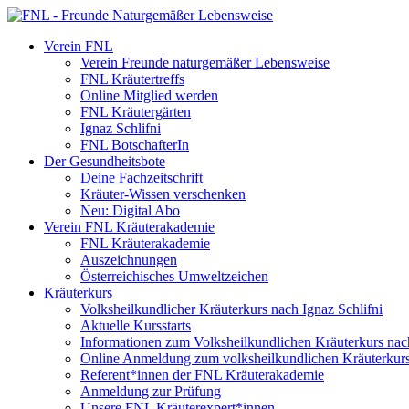
Verein FNL
Verein Freunde naturgemäßer Lebensweise
FNL Kräutertreffs
Online Mitglied werden
FNL Kräutergärten
Ignaz Schlifni
FNL BotschafterIn
Der Gesundheitsbote
Deine Fachzeitschrift
Kräuter-Wissen verschenken
Neu: Digital Abo
Verein FNL Kräuterakademie
FNL Kräuterakademie
Auszeichnungen
Österreichisches Umweltzeichen
Kräuterkurs
Volksheilkundlicher Kräuterkurs nach Ignaz Schlifni
Aktuelle Kursstarts
Informationen zum Volksheilkundlichen Kräuterkurs nach
Online Anmeldung zum volksheilkundlichen Kräuterkur
Referent*innen der FNL Kräuterakademie
Anmeldung zur Prüfung
Unsere FNL Kräuterexpert*innen