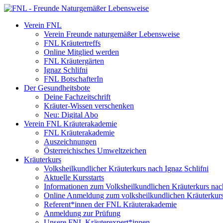
Verein FNL
Verein Freunde naturgemäßer Lebensweise
FNL Kräutertreffs
Online Mitglied werden
FNL Kräutergärten
Ignaz Schlifni
FNL BotschafterIn
Der Gesundheitsbote
Deine Fachzeitschrift
Kräuter-Wissen verschenken
Neu: Digital Abo
Verein FNL Kräuterakademie
FNL Kräuterakademie
Auszeichnungen
Österreichisches Umweltzeichen
Kräuterkurs
Volksheilkundlicher Kräuterkurs nach Ignaz Schlifni
Aktuelle Kursstarts
Informationen zum Volksheilkundlichen Kräuterkurs nach
Online Anmeldung zum volksheilkundlichen Kräuterkur
Referent*innen der FNL Kräuterakademie
Anmeldung zur Prüfung
Unsere FNL Kräuterexpert*innen