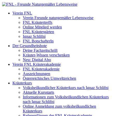
Verein FNL
Verein Freunde naturgemäßer Lebensweise
FNL Kräutertreffs
Online Mitglied werden
FNL Kräutergärten
Ignaz Schlifni
FNL BotschafterIn
Der Gesundheitsbote
Deine Fachzeitschrift
Kräuter-Wissen verschenken
Neu: Digital Abo
Verein FNL Kräuterakademie
FNL Kräuterakademie
Auszeichnungen
Österreichisches Umweltzeichen
Kräuterkurs
Volksheilkundlicher Kräuterkurs nach Ignaz Schlifni
Aktuelle Kursstarts
Informationen zum Volksheilkundlichen Kräuterkurs
nach Ignaz Schlifni
Online Anmeldung zum volksheilkundlichen
Kräuterkurs
Referent*innen der FNL Kräuterakademie