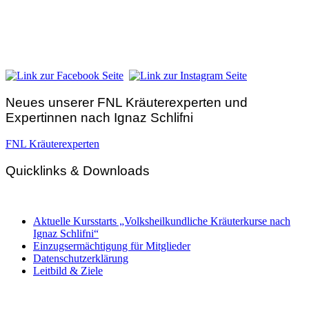
FNL-Zentrale
Hunnenbrunn / Schlossweg 2
A – 9300 St. Veit an der Glan
Telefon:
+43 4212 33 461
E-Mail:
zentrale@fnl.at
Neues unserer FNL Kräuterexperten und
Expertinnen nach Ignaz Schlifni
FNL Kräuterexperten
Quicklinks & Downloads
Aktuelle Kursstarts „Volksheilkundliche Kräuterkurse nach
Ignaz Schlifni“
Einzugsermächtigung für Mitglieder
Datenschutzerklärung
Leitbild & Ziele