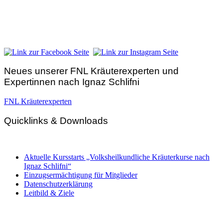
Hunnenbrunn / Schlossweg 2
A – 9300 St. Veit an der Glan
Telefon:
+43 4212 33 461
E-Mail:
zentrale@fnl.at
Neues unserer FNL Kräuterexperten und
Expertinnen nach Ignaz Schlifni
FNL Kräuterexperten
Quicklinks & Downloads
Aktuelle Kursstarts „Volksheilkundliche Kräuterkurse nach
Ignaz Schlifni“
Einzugsermächtigung für Mitglieder
Datenschutzerklärung
Leitbild & Ziele