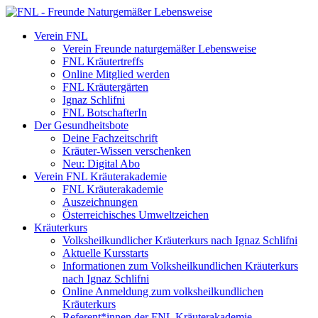
Verein FNL
Verein Freunde naturgemäßer Lebensweise
FNL Kräutertreffs
Online Mitglied werden
FNL Kräutergärten
Ignaz Schlifni
FNL BotschafterIn
Der Gesundheitsbote
Deine Fachzeitschrift
Kräuter-Wissen verschenken
Neu: Digital Abo
Verein FNL Kräuterakademie
FNL Kräuterakademie
Auszeichnungen
Österreichisches Umweltzeichen
Kräuterkurs
Volksheilkundlicher Kräuterkurs nach Ignaz Schlifni
Aktuelle Kursstarts
Informationen zum Volksheilkundlichen Kräuterkurs
nach Ignaz Schlifni
Online Anmeldung zum volksheilkundlichen
Kräuterkurs
Referent*innen der FNL Kräuterakademie