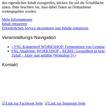
den eigentlichen Inhalt zuzugreifen, klicken Sie auf die Schaltfläche
unten. Bitte beachten Sie, dass dabei Daten an Drittanbieter
weitergegeben werden.
Mehr Informationen
Inhalt entsperren
Erforderlichen Service akzeptieren und Inhalte entsperren
Veranstaltungs-Navigation
«
FNL Kräutertreff WORKSHOP: Fermentieren von Gemüse
FNL Akademie: WORKSHOP – REIHE: Gesundheit ist kein
Zufall – Aktiv statt anfällig (Workshop 5)
»
Kontakt
FNL-Zentrale
Hunnenbrunn / Schlossweg 2
A – 9300 St. Veit an der Glan
Telefon:
+43 4212 33 461
E-Mail:
zentrale@fnl.at