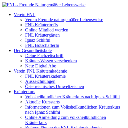
Verein FNL
Verein Freunde naturgemäßer Lebensweise
FNL Kräutertreffs
Online Mitglied werden
FNL Kräutergärten
Ignaz Schlifni
FNL BotschafterIn
Der Gesundheitsbote
Deine Fachzeitschrift
Kräuter-Wissen verschenken
Neu: Digital Abo
Verein FNL Kräuterakademie
FNL Kräuterakademie
Auszeichnungen
Österreichisches Umweltzeichen
Kräuterkurs
Volksheilkundlicher Kräuterkurs nach Ignaz Schlifni
Aktuelle Kursstarts
Informationen zum Volksheilkundlichen Kräuterkurs
nach Ignaz Schlifni
Online Anmeldung zum volksheilkundlichen
Kräuterkurs
Referent*innen der FNL Kräuterakademie