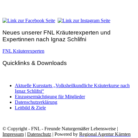
Telefon:
+43 4212 33 461
E-Mail:
zentrale@fnl.at
Neues unserer FNL Kräuterexperten und
Expertinnen nach Ignaz Schlifni
FNL Kräuterexperten
Quicklinks & Downloads
Aktuelle Kursstarts „Volksheilkundliche Kräuterkurse nach
Ignaz Schlifni“
Einzugsermächtigung für Mitglieder
Datenschutzerklärung
Leitbild & Ziele
© Copyright - FNL - Freunde Naturgemäßer Lebensweise |
Impressum
|
Datenschutz
| Powered by
Regional Agentur Kärnten