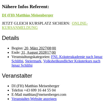
Nähere Infos Referent:
DI (FH) Matthias Meisenberger
JETZT GLEICH KURSPLATZ SICHERN:
ONLINE-
KURSANMELDUNG
Details
Beginn:
20. März 2027|08:00
Ende:
31. August 2028|17:00
Veranstaltungskategorien:
FNL Kräuterakademie nach Ignaz
Schlifni
,
Steiermark
,
Volksheilkundlicher Kräuterkurs nach
Ignaz Schlifni
Veranstalter
DI (FH) Matthias Meisenberger
Telefon
+43 699 16 44 55 04
E-Mail
matthias@meisenberger.com
Veranstalter-Website anzeigen