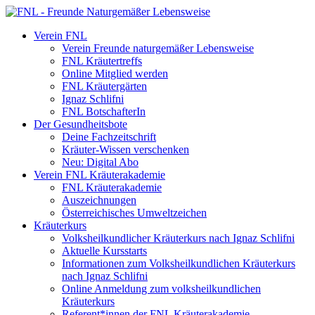
Verein FNL
Verein Freunde naturgemäßer Lebensweise
FNL Kräutertreffs
Online Mitglied werden
FNL Kräutergärten
Ignaz Schlifni
FNL BotschafterIn
Der Gesundheitsbote
Deine Fachzeitschrift
Kräuter-Wissen verschenken
Neu: Digital Abo
Verein FNL Kräuterakademie
FNL Kräuterakademie
Auszeichnungen
Österreichisches Umweltzeichen
Kräuterkurs
Volksheilkundlicher Kräuterkurs nach Ignaz Schlifni
Aktuelle Kursstarts
Informationen zum Volksheilkundlichen Kräuterkurs
nach Ignaz Schlifni
Online Anmeldung zum volksheilkundlichen
Kräuterkurs
Referent*innen der FNL Kräuterakademie