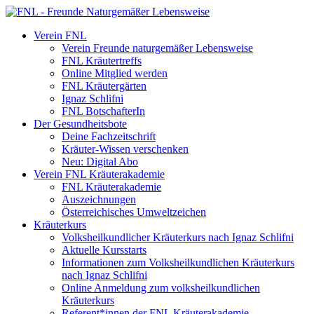
Verein FNL
Verein Freunde naturgemäßer Lebensweise
FNL Kräutertreffs
Online Mitglied werden
FNL Kräutergärten
Ignaz Schlifni
FNL BotschafterIn
Der Gesundheitsbote
Deine Fachzeitschrift
Kräuter-Wissen verschenken
Neu: Digital Abo
Verein FNL Kräuterakademie
FNL Kräuterakademie
Auszeichnungen
Österreichisches Umweltzeichen
Kräuterkurs
Volksheilkundlicher Kräuterkurs nach Ignaz Schlifni
Aktuelle Kursstarts
Informationen zum Volksheilkundlichen Kräuterkurs
nach Ignaz Schlifni
Online Anmeldung zum volksheilkundlichen
Kräuterkurs
Referent*innen der FNL Kräuterakademie