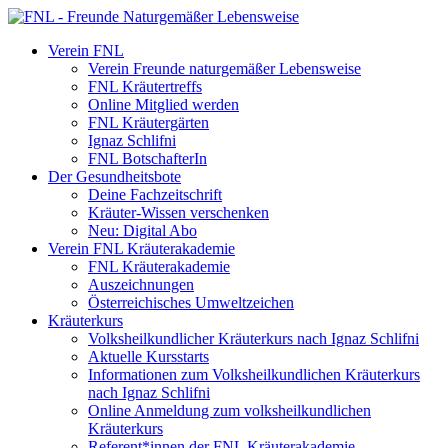
Verein FNL
Verein Freunde naturgemäßer Lebensweise
FNL Kräutertreffs
Online Mitglied werden
FNL Kräutergärten
Ignaz Schlifni
FNL BotschafterIn
Der Gesundheitsbote
Deine Fachzeitschrift
Kräuter-Wissen verschenken
Neu: Digital Abo
Verein FNL Kräuterakademie
FNL Kräuterakademie
Auszeichnungen
Österreichisches Umweltzeichen
Kräuterkurs
Volksheilkundlicher Kräuterkurs nach Ignaz Schlifni
Aktuelle Kursstarts
Informationen zum Volksheilkundlichen Kräuterkurs
nach Ignaz Schlifni
Online Anmeldung zum volksheilkundlichen
Kräuterkurs
Referent*innen der FNL Kräuterakademie