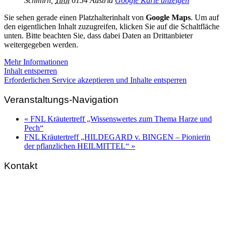
Schmirn
,
Tirol
6154
Austria
Google Karte anzeigen
Sie sehen gerade einen Platzhalterinhalt von
Google Maps
. Um auf
den eigentlichen Inhalt zuzugreifen, klicken Sie auf die Schaltfläche
unten. Bitte beachten Sie, dass dabei Daten an Drittanbieter
weitergegeben werden.
Mehr Informationen
Inhalt entsperren
Erforderlichen Service akzeptieren und Inhalte entsperren
Veranstaltungs-Navigation
«
FNL Kräutertreff „Wissenswertes zum Thema Harze und
Pech“
FNL Kräutertreff „HILDEGARD v. BINGEN – Pionierin
der pflanzlichen HEILMITTEL“
»
Kontakt
FNL-Zentrale
Hunnenbrunn / Schlossweg 2
A – 9300 St. Veit an der Glan
Telefon:
+43 4212 33 461