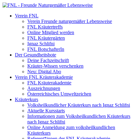
Verein FNL
Verein Freunde naturgemäßer Lebensweise
FNL Kräutertreffs
Online Mitglied werden
FNL Kräutergärten
Ignaz Schlifni
FNL BotschafterIn
Der Gesundheitsbote
Deine Fachzeitschrift
Kräuter-Wissen verschenken
Neu: Digital Abo
Verein FNL Kräuterakademie
FNL Kräuterakademie
Auszeichnungen
Österreichisches Umweltzeichen
Kräuterkurs
Volksheilkundlicher Kräuterkurs nach Ignaz Schlifni
Aktuelle Kursstarts
Informationen zum Volksheilkundlichen Kräuterkurs
nach Ignaz Schlifni
Online Anmeldung zum volksheilkundlichen
Kräuterkurs
Referent*innen der FNL Kräuterakademie