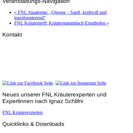
Veranstaltungs-Navigation
«
FNL Akademie: „Qigong – Sanft, kraftvoll und
transformierend“
FNL Kräutertreff: Kräuterstammtisch Ernsthofen
»
Kontakt
FNL-Zentrale
Hunnenbrunn / Schlossweg 2
A – 9300 St. Veit an der Glan
Telefon:
+43 4212 33 461
E-Mail:
zentrale@fnl.at
Neues unserer FNL Kräuterexperten und
Expertinnen nach Ignaz Schlifni
FNL Kräuterexperten
Quicklinks & Downloads