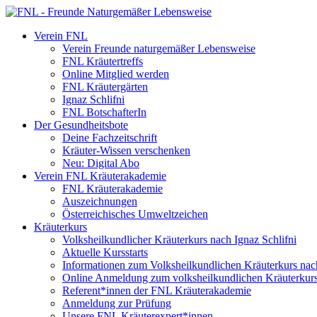
Verein FNL
Verein Freunde naturgemäßer Lebensweise
FNL Kräutertreffs
Online Mitglied werden
FNL Kräutergärten
Ignaz Schlifni
FNL BotschafterIn
Der Gesundheitsbote
Deine Fachzeitschrift
Kräuter-Wissen verschenken
Neu: Digital Abo
Verein FNL Kräuterakademie
FNL Kräuterakademie
Auszeichnungen
Österreichisches Umweltzeichen
Kräuterkurs
Volksheilkundlicher Kräuterkurs nach Ignaz Schlifni
Aktuelle Kursstarts
Informationen zum Volksheilkundlichen Kräuterkurs nach
Online Anmeldung zum volksheilkundlichen Kräuterkur
Referent*innen der FNL Kräuterakademie
Anmeldung zur Prüfung
Unsere FNL Kräuterexpert*innen