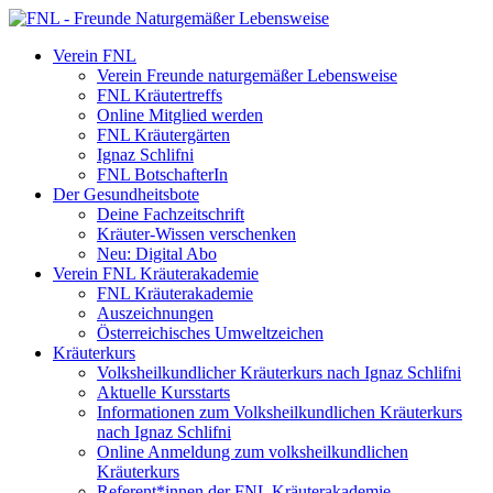
Verein FNL
Verein Freunde naturgemäßer Lebensweise
FNL Kräutertreffs
Online Mitglied werden
FNL Kräutergärten
Ignaz Schlifni
FNL BotschafterIn
Der Gesundheitsbote
Deine Fachzeitschrift
Kräuter-Wissen verschenken
Neu: Digital Abo
Verein FNL Kräuterakademie
FNL Kräuterakademie
Auszeichnungen
Österreichisches Umweltzeichen
Kräuterkurs
Volksheilkundlicher Kräuterkurs nach Ignaz Schlifni
Aktuelle Kursstarts
Informationen zum Volksheilkundlichen Kräuterkurs
nach Ignaz Schlifni
Online Anmeldung zum volksheilkundlichen
Kräuterkurs
Referent*innen der FNL Kräuterakademie