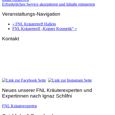
Erforderlichen Service akzeptieren und Inhalte entsperren
Veranstaltungs-Navigation
«
FNL Kräutertreff Hallein
FNL Kräutertreff „Kräuter Kosmetik“
»
Kontakt
FNL-Zentrale
Hunnenbrunn / Schlossweg 2
A – 9300 St. Veit an der Glan
Telefon:
+43 4212 33 461
E-Mail:
zentrale@fnl.at
Neues unserer FNL Kräuterexperten und
Expertinnen nach Ignaz Schlifni
FNL Kräuterexperten