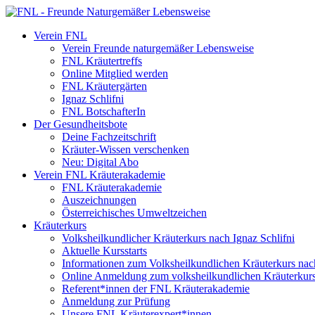
Verein FNL
Verein Freunde naturgemäßer Lebensweise
FNL Kräutertreffs
Online Mitglied werden
FNL Kräutergärten
Ignaz Schlifni
FNL BotschafterIn
Der Gesundheitsbote
Deine Fachzeitschrift
Kräuter-Wissen verschenken
Neu: Digital Abo
Verein FNL Kräuterakademie
FNL Kräuterakademie
Auszeichnungen
Österreichisches Umweltzeichen
Kräuterkurs
Volksheilkundlicher Kräuterkurs nach Ignaz Schlifni
Aktuelle Kursstarts
Informationen zum Volksheilkundlichen Kräuterkurs nach
Online Anmeldung zum volksheilkundlichen Kräuterkur
Referent*innen der FNL Kräuterakademie
Anmeldung zur Prüfung
Unsere FNL Kräuterexpert*innen