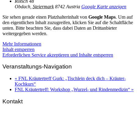
Rötsch 48
Obdach
,
Steiermark
8742
Austria
Google Karte anzeigen
Sie sehen gerade einen Platzhalterinhalt von
Google Maps
. Um auf
den eigentlichen Inhalt zuzugreifen, klicken Sie auf die Schaltfläche
unten. Bitte beachten Sie, dass dabei Daten an Drittanbieter
weitergegeben werden.
Mehr Informationen
Inhalt entsperren
Erforderlichen Service akzeptieren und Inhalte entsperren
Veranstaltungs-Navigation
«
FNL Kräutertreff Gurk: „Tischlein deck dich – Kräuter-
Kochkurs“
FNL Kräutertreff: Workshop „Wurzel- und Rindenmedizin“
»
Kontakt
FNL-Zentrale
Hunnenbrunn / Schlossweg 2
A – 9300 St. Veit an der Glan
Telefon:
+43 4212 33 461