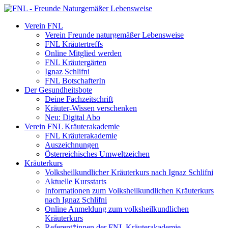
Verein FNL
Verein Freunde naturgemäßer Lebensweise
FNL Kräutertreffs
Online Mitglied werden
FNL Kräutergärten
Ignaz Schlifni
FNL BotschafterIn
Der Gesundheitsbote
Deine Fachzeitschrift
Kräuter-Wissen verschenken
Neu: Digital Abo
Verein FNL Kräuterakademie
FNL Kräuterakademie
Auszeichnungen
Österreichisches Umweltzeichen
Kräuterkurs
Volksheilkundlicher Kräuterkurs nach Ignaz Schlifni
Aktuelle Kursstarts
Informationen zum Volksheilkundlichen Kräuterkurs
nach Ignaz Schlifni
Online Anmeldung zum volksheilkundlichen
Kräuterkurs
Referent*innen der FNL Kräuterakademie