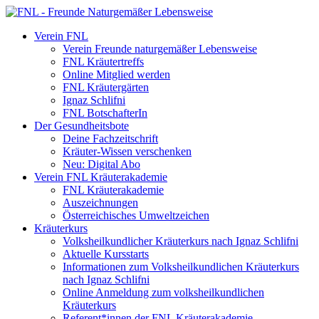
Verein FNL
Verein Freunde naturgemäßer Lebensweise
FNL Kräutertreffs
Online Mitglied werden
FNL Kräutergärten
Ignaz Schlifni
FNL BotschafterIn
Der Gesundheitsbote
Deine Fachzeitschrift
Kräuter-Wissen verschenken
Neu: Digital Abo
Verein FNL Kräuterakademie
FNL Kräuterakademie
Auszeichnungen
Österreichisches Umweltzeichen
Kräuterkurs
Volksheilkundlicher Kräuterkurs nach Ignaz Schlifni
Aktuelle Kursstarts
Informationen zum Volksheilkundlichen Kräuterkurs
nach Ignaz Schlifni
Online Anmeldung zum volksheilkundlichen
Kräuterkurs
Referent*innen der FNL Kräuterakademie