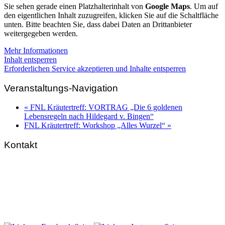
Sie sehen gerade einen Platzhalterinhalt von
Google Maps
. Um auf
den eigentlichen Inhalt zuzugreifen, klicken Sie auf die Schaltfläche
unten. Bitte beachten Sie, dass dabei Daten an Drittanbieter
weitergegeben werden.
Mehr Informationen
Inhalt entsperren
Erforderlichen Service akzeptieren und Inhalte entsperren
Veranstaltungs-Navigation
«
FNL Kräutertreff: VORTRAG „Die 6 goldenen
Lebensregeln nach Hildegard v. Bingen“
FNL Kräutertreff: Workshop „Alles Wurzel“
»
Kontakt
FNL-Zentrale
Hunnenbrunn / Schlossweg 2
A – 9300 St. Veit an der Glan
Telefon:
+43 4212 33 461
E-Mail:
zentrale@fnl.at