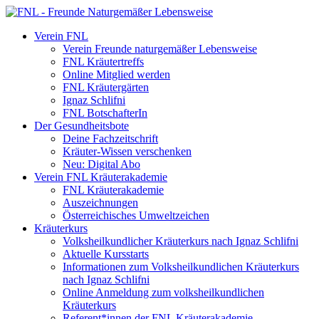
Verein FNL
Verein Freunde naturgemäßer Lebensweise
FNL Kräutertreffs
Online Mitglied werden
FNL Kräutergärten
Ignaz Schlifni
FNL BotschafterIn
Der Gesundheitsbote
Deine Fachzeitschrift
Kräuter-Wissen verschenken
Neu: Digital Abo
Verein FNL Kräuterakademie
FNL Kräuterakademie
Auszeichnungen
Österreichisches Umweltzeichen
Kräuterkurs
Volksheilkundlicher Kräuterkurs nach Ignaz Schlifni
Aktuelle Kursstarts
Informationen zum Volksheilkundlichen Kräuterkurs
nach Ignaz Schlifni
Online Anmeldung zum volksheilkundlichen
Kräuterkurs
Referent*innen der FNL Kräuterakademie