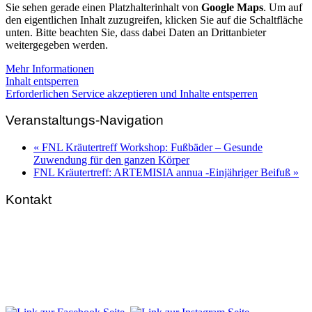
Sie sehen gerade einen Platzhalterinhalt von
Google Maps
. Um auf
den eigentlichen Inhalt zuzugreifen, klicken Sie auf die Schaltfläche
unten. Bitte beachten Sie, dass dabei Daten an Drittanbieter
weitergegeben werden.
Mehr Informationen
Inhalt entsperren
Erforderlichen Service akzeptieren und Inhalte entsperren
Veranstaltungs-Navigation
«
FNL Kräutertreff Workshop: Fußbäder – Gesunde
Zuwendung für den ganzen Körper
FNL Kräutertreff: ARTEMISIA annua -Einjähriger Beifuß
»
Kontakt
FNL-Zentrale
Hunnenbrunn / Schlossweg 2
A – 9300 St. Veit an der Glan
Telefon:
+43 4212 33 461
E-Mail:
zentrale@fnl.at