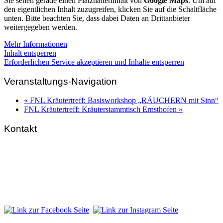
Sie sehen gerade einen Platzhalterinhalt von
Google Maps
. Um auf
den eigentlichen Inhalt zuzugreifen, klicken Sie auf die Schaltfläche
unten. Bitte beachten Sie, dass dabei Daten an Drittanbieter
weitergegeben werden.
Mehr Informationen
Inhalt entsperren
Erforderlichen Service akzeptieren und Inhalte entsperren
Veranstaltungs-Navigation
«
FNL Kräutertreff: Basisworkshop „RÄUCHERN mit Sinn“
FNL Kräutertreff: Kräuterstammtisch Ernsthofen
»
Kontakt
FNL-Zentrale
Hunnenbrunn / Schlossweg 2
A – 9300 St. Veit an der Glan
Telefon:
+43 4212 33 461
E-Mail:
zentrale@fnl.at