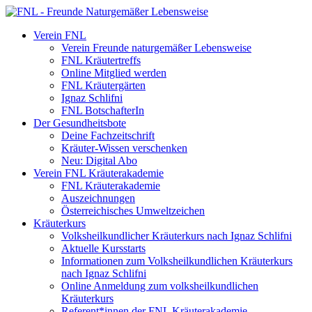
Verein FNL
Verein Freunde naturgemäßer Lebensweise
FNL Kräutertreffs
Online Mitglied werden
FNL Kräutergärten
Ignaz Schlifni
FNL BotschafterIn
Der Gesundheitsbote
Deine Fachzeitschrift
Kräuter-Wissen verschenken
Neu: Digital Abo
Verein FNL Kräuterakademie
FNL Kräuterakademie
Auszeichnungen
Österreichisches Umweltzeichen
Kräuterkurs
Volksheilkundlicher Kräuterkurs nach Ignaz Schlifni
Aktuelle Kursstarts
Informationen zum Volksheilkundlichen Kräuterkurs
nach Ignaz Schlifni
Online Anmeldung zum volksheilkundlichen
Kräuterkurs
Referent*innen der FNL Kräuterakademie