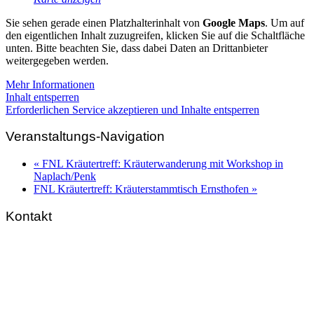
Sie sehen gerade einen Platzhalterinhalt von
Google Maps
. Um auf
den eigentlichen Inhalt zuzugreifen, klicken Sie auf die Schaltfläche
unten. Bitte beachten Sie, dass dabei Daten an Drittanbieter
weitergegeben werden.
Mehr Informationen
Inhalt entsperren
Erforderlichen Service akzeptieren und Inhalte entsperren
Veranstaltungs-Navigation
«
FNL Kräutertreff: Kräuterwanderung mit Workshop in
Naplach/Penk
FNL Kräutertreff: Kräuterstammtisch Ernsthofen
»
Kontakt
FNL-Zentrale
Hunnenbrunn / Schlossweg 2
A – 9300 St. Veit an der Glan
Telefon:
+43 4212 33 461
E-Mail:
zentrale@fnl.at