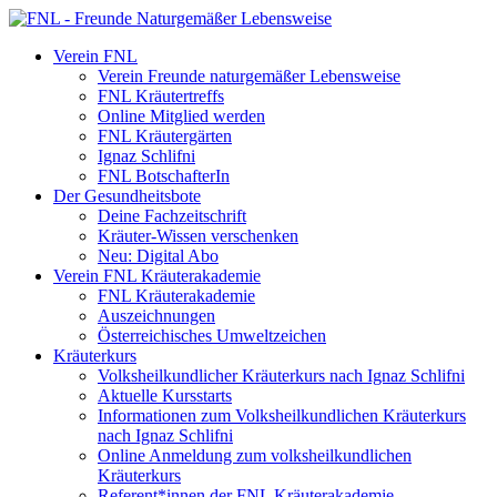
Verein FNL
Verein Freunde naturgemäßer Lebensweise
FNL Kräutertreffs
Online Mitglied werden
FNL Kräutergärten
Ignaz Schlifni
FNL BotschafterIn
Der Gesundheitsbote
Deine Fachzeitschrift
Kräuter-Wissen verschenken
Neu: Digital Abo
Verein FNL Kräuterakademie
FNL Kräuterakademie
Auszeichnungen
Österreichisches Umweltzeichen
Kräuterkurs
Volksheilkundlicher Kräuterkurs nach Ignaz Schlifni
Aktuelle Kursstarts
Informationen zum Volksheilkundlichen Kräuterkurs
nach Ignaz Schlifni
Online Anmeldung zum volksheilkundlichen
Kräuterkurs
Referent*innen der FNL Kräuterakademie