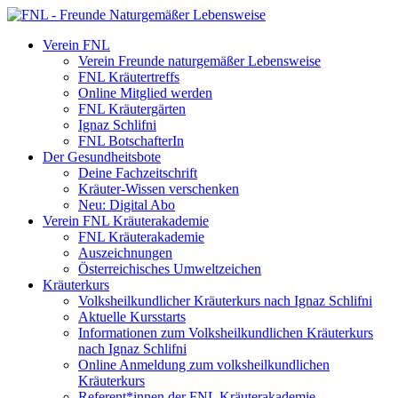
Verein FNL
Verein Freunde naturgemäßer Lebensweise
FNL Kräutertreffs
Online Mitglied werden
FNL Kräutergärten
Ignaz Schlifni
FNL BotschafterIn
Der Gesundheitsbote
Deine Fachzeitschrift
Kräuter-Wissen verschenken
Neu: Digital Abo
Verein FNL Kräuterakademie
FNL Kräuterakademie
Auszeichnungen
Österreichisches Umweltzeichen
Kräuterkurs
Volksheilkundlicher Kräuterkurs nach Ignaz Schlifni
Aktuelle Kursstarts
Informationen zum Volksheilkundlichen Kräuterkurs
nach Ignaz Schlifni
Online Anmeldung zum volksheilkundlichen
Kräuterkurs
Referent*innen der FNL Kräuterakademie