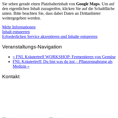
Sie sehen gerade einen Platzhalterinhalt von
Google Maps
. Um auf
den eigentlichen Inhalt zuzugreifen, klicken Sie auf die Schaltfläche
unten. Bitte beachten Sie, dass dabei Daten an Drittanbieter
weitergegeben werden.
Mehr Informationen
Inhalt entsperren
Erforderlichen Service akzeptieren und Inhalte entsperren
Veranstaltungs-Navigation
«
FNL Kräutertreff WORKSHOP: Fermentieren von Gemüse
FNL Kräutertreff: Du bist was du isst – Pflanzennahrung als
Medizin
»
Kontakt
FNL-Zentrale
Hunnenbrunn / Schlossweg 2
A – 9300 St. Veit an der Glan
Telefon:
+43 4212 33 461
E-Mail:
zentrale@fnl.at