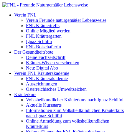
Verein FNL
Verein Freunde naturgemäßer Lebensweise
FNL Kräutertreffs
Online Mitglied werden
FNL Kräutergärten
Ignaz Schlifni
FNL BotschafterIn
Der Gesundheitsbote
Deine Fachzeitschrift
Kräuter-Wissen verschenken
Neu: Digital Abo
Verein FNL Kräuterakademie
FNL Kräuterakademie
Auszeichnungen
Österreichisches Umweltzeichen
Kräuterkurs
Volksheilkundlicher Kräuterkurs nach Ignaz Schlifni
Aktuelle Kursstarts
Informationen zum Volksheilkundlichen Kräuterkurs
nach Ignaz Schlifni
Online Anmeldung zum volksheilkundlichen
Kräuterkurs
Referent*innen der FNL Kräuterakademie