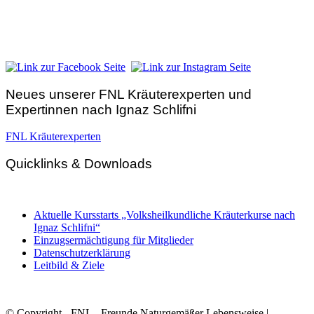
Hunnenbrunn / Schlossweg 2
A – 9300 St. Veit an der Glan
Telefon:
+43 4212 33 461
E-Mail:
zentrale@fnl.at
Neues unserer FNL Kräuterexperten und
Expertinnen nach Ignaz Schlifni
FNL Kräuterexperten
Quicklinks & Downloads
Aktuelle Kursstarts „Volksheilkundliche Kräuterkurse nach
Ignaz Schlifni“
Einzugsermächtigung für Mitglieder
Datenschutzerklärung
Leitbild & Ziele
© Copyright - FNL - Freunde Naturgemäßer Lebensweise |