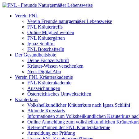
Verein FNL
Verein Freunde naturgemäßer Lebensweise
FNL Kräutertreffs
Online Mitglied werden
FNL Kräutergärten
Ignaz Schlifni
FNL BotschafterIn
Der Gesundheitsbote
Deine Fachzeitschrift
Kräuter-Wissen verschenken
Neu: Digital Abo
Verein FNL Kräuterakademie
FNL Kräuterakademie
Auszeichnungen
Österreichisches Umweltzeichen
Kräuterkurs
Volksheilkundlicher Kräuterkurs nach Ignaz Schlifni
Aktuelle Kursstarts
Informationen zum Volksheilkundlichen Kräuterkurs nach
Online Anmeldung zum volksheilkundlichen Kräuterkur
Referent*innen der FNL Kräuterakademie
Anmeldung zur Prüfung
Unsere FNL Kräuterexpert*innen