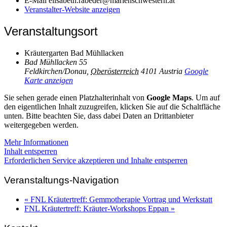
E-Mail
elisabeth.rabeder@marienschwestern.at
Veranstalter-Website anzeigen
Veranstaltungsort
Kräutergarten Bad Mühllacken
Bad Mühllacken 55
Feldkirchen/Donau
,
Oberösterreich
4101
Austria
Google
Karte anzeigen
Sie sehen gerade einen Platzhalterinhalt von
Google Maps
. Um auf
den eigentlichen Inhalt zuzugreifen, klicken Sie auf die Schaltfläche
unten. Bitte beachten Sie, dass dabei Daten an Drittanbieter
weitergegeben werden.
Mehr Informationen
Inhalt entsperren
Erforderlichen Service akzeptieren und Inhalte entsperren
Veranstaltungs-Navigation
«
FNL Kräutertreff: Gemmotherapie Vortrag und Werkstatt
FNL Kräutertreff: Kräuter-Workshops Eppan
»