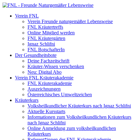
Verein FNL
Verein Freunde naturgemäßer Lebensweise
FNL Kräutertreffs
Online Mitglied werden
FNL Kräutergärten
Ignaz Schlifni
FNL BotschafterIn
Der Gesundheitsbote
Deine Fachzeitschrift
Kräuter-Wissen verschenken
Neu: Digital Abo
Verein FNL Kräuterakademie
FNL Kräuterakademie
Auszeichnungen
Österreichisches Umweltzeichen
Kräuterkurs
Volksheilkundlicher Kräuterkurs nach Ignaz Schlifni
Aktuelle Kursstarts
Informationen zum Volksheilkundlichen Kräuterkurs
nach Ignaz Schlifni
Online Anmeldung zum volksheilkundlichen
Kräuterkurs
Referent*innen der FNL Kräuterakademie