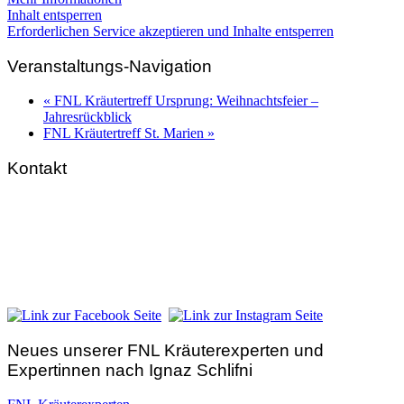
Inhalt entsperren
Erforderlichen Service akzeptieren und Inhalte entsperren
Veranstaltungs-Navigation
«
FNL Kräutertreff Ursprung: Weihnachtsfeier –
Jahresrückblick
FNL Kräutertreff St. Marien
»
Kontakt
FNL-Zentrale
Hunnenbrunn / Schlossweg 2
A – 9300 St. Veit an der Glan
Telefon:
+43 4212 33 461
E-Mail:
zentrale@fnl.at
Neues unserer FNL Kräuterexperten und
Expertinnen nach Ignaz Schlifni