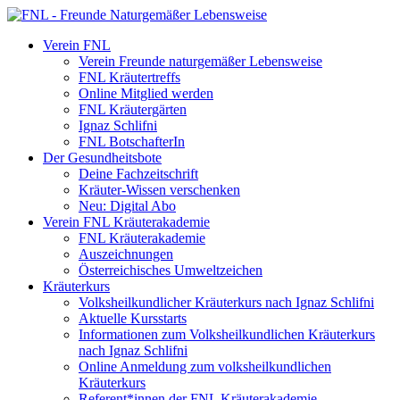
Verein FNL
Verein Freunde naturgemäßer Lebensweise
FNL Kräutertreffs
Online Mitglied werden
FNL Kräutergärten
Ignaz Schlifni
FNL BotschafterIn
Der Gesundheitsbote
Deine Fachzeitschrift
Kräuter-Wissen verschenken
Neu: Digital Abo
Verein FNL Kräuterakademie
FNL Kräuterakademie
Auszeichnungen
Österreichisches Umweltzeichen
Kräuterkurs
Volksheilkundlicher Kräuterkurs nach Ignaz Schlifni
Aktuelle Kursstarts
Informationen zum Volksheilkundlichen Kräuterkurs
nach Ignaz Schlifni
Online Anmeldung zum volksheilkundlichen
Kräuterkurs
Referent*innen der FNL Kräuterakademie