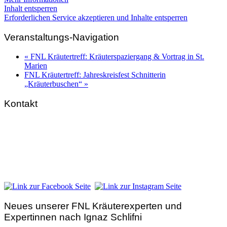
Inhalt entsperren
Erforderlichen Service akzeptieren und Inhalte entsperren
Veranstaltungs-Navigation
«
FNL Kräutertreff: Kräuterspaziergang & Vortrag in St.
Marien
FNL Kräutertreff: Jahreskreisfest Schnitterin
„Kräuterbuschen“
»
Kontakt
FNL-Zentrale
Hunnenbrunn / Schlossweg 2
A – 9300 St. Veit an der Glan
Telefon:
+43 4212 33 461
E-Mail:
zentrale@fnl.at
Neues unserer FNL Kräuterexperten und
Expertinnen nach Ignaz Schlifni