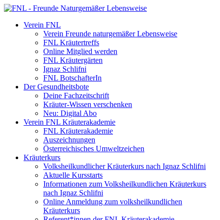
Verein FNL
Verein Freunde naturgemäßer Lebensweise
FNL Kräutertreffs
Online Mitglied werden
FNL Kräutergärten
Ignaz Schlifni
FNL BotschafterIn
Der Gesundheitsbote
Deine Fachzeitschrift
Kräuter-Wissen verschenken
Neu: Digital Abo
Verein FNL Kräuterakademie
FNL Kräuterakademie
Auszeichnungen
Österreichisches Umweltzeichen
Kräuterkurs
Volksheilkundlicher Kräuterkurs nach Ignaz Schlifni
Aktuelle Kursstarts
Informationen zum Volksheilkundlichen Kräuterkurs
nach Ignaz Schlifni
Online Anmeldung zum volksheilkundlichen
Kräuterkurs
Referent*innen der FNL Kräuterakademie