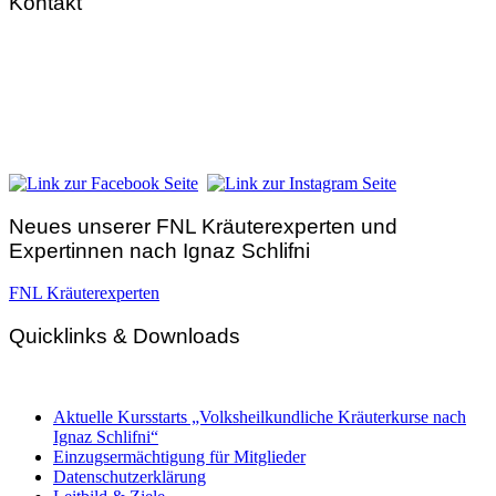
Kontakt
FNL-Zentrale
Hunnenbrunn / Schlossweg 2
A – 9300 St. Veit an der Glan
Telefon:
+43 4212 33 461
E-Mail:
zentrale@fnl.at
Neues unserer FNL Kräuterexperten und
Expertinnen nach Ignaz Schlifni
FNL Kräuterexperten
Quicklinks & Downloads
Aktuelle Kursstarts „Volksheilkundliche Kräuterkurse nach
Ignaz Schlifni“
Einzugsermächtigung für Mitglieder
Datenschutzerklärung