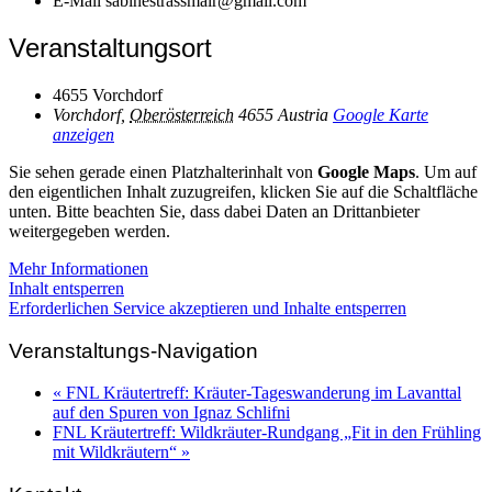
E-Mail
sabinestrassmair@gmail.com
Veranstaltungsort
4655 Vorchdorf
Vorchdorf
,
Oberösterreich
4655
Austria
Google Karte
anzeigen
Sie sehen gerade einen Platzhalterinhalt von
Google Maps
. Um auf
den eigentlichen Inhalt zuzugreifen, klicken Sie auf die Schaltfläche
unten. Bitte beachten Sie, dass dabei Daten an Drittanbieter
weitergegeben werden.
Mehr Informationen
Inhalt entsperren
Erforderlichen Service akzeptieren und Inhalte entsperren
Veranstaltungs-Navigation
«
FNL Kräutertreff: Kräuter-Tageswanderung im Lavanttal
auf den Spuren von Ignaz Schlifni
FNL Kräutertreff: Wildkräuter-Rundgang „Fit in den Frühling
mit Wildkräutern“
»