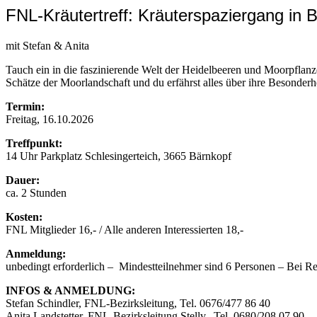
FNL-Kräutertreff: Kräuterspaziergang in 
mit Stefan & Anita
Tauch ein in die faszinierende Welt der Heidelbeeren und Moorpflan
Schätze der Moorlandschaft und du erfährst alles über ihre Besonderh
Termin:
Freitag, 16.10.2026
Treffpunkt:
14 Uhr Parkplatz Schlesingerteich, 3665 Bärnkopf
Dauer:
ca. 2 Stunden
Kosten:
FNL Mitglieder 16,- / Alle anderen Interessierten 18,-
Anmeldung:
unbedingt erforderlich – Mindestteilnehmer sind 6 Personen – Bei Rege
INFOS & ANMELDUNG:
Stefan Schindler, FNL-Bezirksleitung, Tel. 0676/477 86 40
Anita Landstetter, FNL-Bezirksleitung Stellv., Tel. 0680/208 07 90