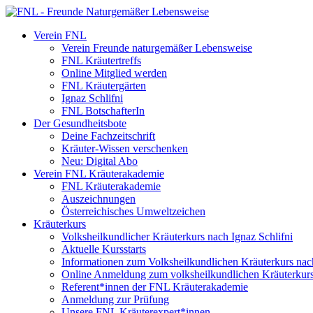
Verein FNL
Verein Freunde naturgemäßer Lebensweise
FNL Kräutertreffs
Online Mitglied werden
FNL Kräutergärten
Ignaz Schlifni
FNL BotschafterIn
Der Gesundheitsbote
Deine Fachzeitschrift
Kräuter-Wissen verschenken
Neu: Digital Abo
Verein FNL Kräuterakademie
FNL Kräuterakademie
Auszeichnungen
Österreichisches Umweltzeichen
Kräuterkurs
Volksheilkundlicher Kräuterkurs nach Ignaz Schlifni
Aktuelle Kursstarts
Informationen zum Volksheilkundlichen Kräuterkurs nach
Online Anmeldung zum volksheilkundlichen Kräuterkur
Referent*innen der FNL Kräuterakademie
Anmeldung zur Prüfung
Unsere FNL Kräuterexpert*innen