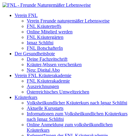
Verein FNL
Verein Freunde naturgemäßer Lebensweise
FNL Kräutertreffs
Online Mitglied werden
FNL Kräutergärten
Ignaz Schlifni
FNL BotschafterIn
Der Gesundheitsbote
Deine Fachzeitschrift
Kräuter-Wissen verschenken
Neu: Digital Abo
Verein FNL Kräuterakademie
FNL Kräuterakademie
Auszeichnungen
Österreichisches Umweltzeichen
Kräuterkurs
Volksheilkundlicher Kräuterkurs nach Ignaz Schlifni
Aktuelle Kursstarts
Informationen zum Volksheilkundlichen Kräuterkurs
nach Ignaz Schlifni
Online Anmeldung zum volksheilkundlichen
Kräuterkurs
Referent*innen der FNL Kräuterakademie