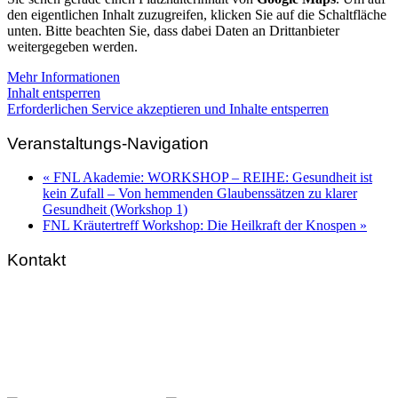
den eigentlichen Inhalt zuzugreifen, klicken Sie auf die Schaltfläche
unten. Bitte beachten Sie, dass dabei Daten an Drittanbieter
weitergegeben werden.
Mehr Informationen
Inhalt entsperren
Erforderlichen Service akzeptieren und Inhalte entsperren
Veranstaltungs-Navigation
«
FNL Akademie: WORKSHOP – REIHE: Gesundheit ist
kein Zufall – Von hemmenden Glaubenssätzen zu klarer
Gesundheit (Workshop 1)
FNL Kräutertreff Workshop: Die Heilkraft der Knospen
»
Kontakt
FNL-Zentrale
Hunnenbrunn / Schlossweg 2
A – 9300 St. Veit an der Glan
Telefon:
+43 4212 33 461
E-Mail:
zentrale@fnl.at