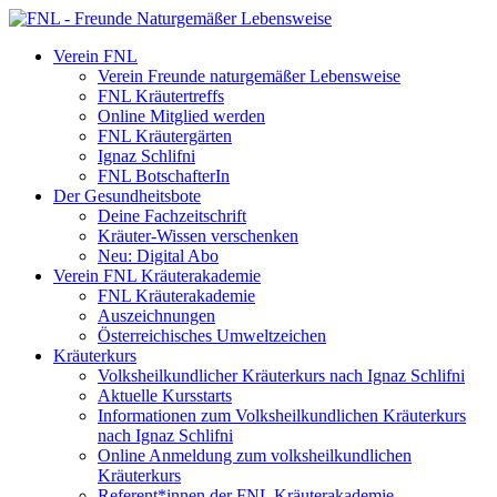
Verein FNL
Verein Freunde naturgemäßer Lebensweise
FNL Kräutertreffs
Online Mitglied werden
FNL Kräutergärten
Ignaz Schlifni
FNL BotschafterIn
Der Gesundheitsbote
Deine Fachzeitschrift
Kräuter-Wissen verschenken
Neu: Digital Abo
Verein FNL Kräuterakademie
FNL Kräuterakademie
Auszeichnungen
Österreichisches Umweltzeichen
Kräuterkurs
Volksheilkundlicher Kräuterkurs nach Ignaz Schlifni
Aktuelle Kursstarts
Informationen zum Volksheilkundlichen Kräuterkurs
nach Ignaz Schlifni
Online Anmeldung zum volksheilkundlichen
Kräuterkurs
Referent*innen der FNL Kräuterakademie