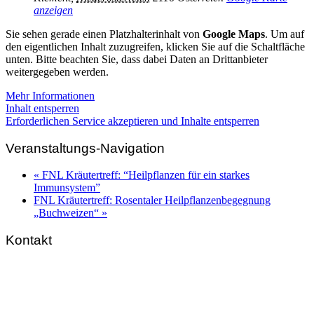
anzeigen
Sie sehen gerade einen Platzhalterinhalt von
Google Maps
. Um auf
den eigentlichen Inhalt zuzugreifen, klicken Sie auf die Schaltfläche
unten. Bitte beachten Sie, dass dabei Daten an Drittanbieter
weitergegeben werden.
Mehr Informationen
Inhalt entsperren
Erforderlichen Service akzeptieren und Inhalte entsperren
Veranstaltungs-Navigation
«
FNL Kräutertreff: “Heilpflanzen für ein starkes
Immunsystem”
FNL Kräutertreff: Rosentaler Heilpflanzenbegegnung
„Buchweizen“
»
Kontakt
FNL-Zentrale
Hunnenbrunn / Schlossweg 2
A – 9300 St. Veit an der Glan