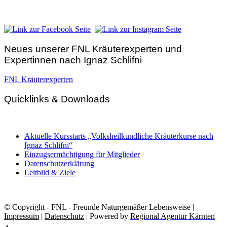
Telefon:
+43 4212 33 461
E-Mail:
zentrale@fnl.at
Neues unserer FNL Kräuterexperten und
Expertinnen nach Ignaz Schlifni
FNL Kräuterexperten
Quicklinks & Downloads
Aktuelle Kursstarts „Volksheilkundliche Kräuterkurse nach
Ignaz Schlifni“
Einzugsermächtigung für Mitglieder
Datenschutzerklärung
Leitbild & Ziele
© Copyright - FNL - Freunde Naturgemäßer Lebensweise |
Impressum
|
Datenschutz
| Powered by
Regional Agentur Kärnten