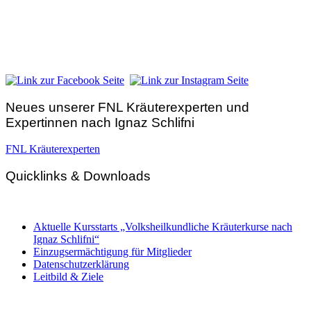
FNL-Zentrale
Hunnenbrunn / Schlossweg 2
A – 9300 St. Veit an der Glan
Telefon:
+43 4212 33 461
E-Mail:
zentrale@fnl.at
Neues unserer FNL Kräuterexperten und
Expertinnen nach Ignaz Schlifni
FNL Kräuterexperten
Quicklinks & Downloads
Aktuelle Kursstarts „Volksheilkundliche Kräuterkurse nach
Ignaz Schlifni“
Einzugsermächtigung für Mitglieder
Datenschutzerklärung
Leitbild & Ziele