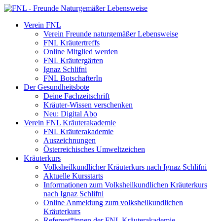
Verein FNL
Verein Freunde naturgemäßer Lebensweise
FNL Kräutertreffs
Online Mitglied werden
FNL Kräutergärten
Ignaz Schlifni
FNL BotschafterIn
Der Gesundheitsbote
Deine Fachzeitschrift
Kräuter-Wissen verschenken
Neu: Digital Abo
Verein FNL Kräuterakademie
FNL Kräuterakademie
Auszeichnungen
Österreichisches Umweltzeichen
Kräuterkurs
Volksheilkundlicher Kräuterkurs nach Ignaz Schlifni
Aktuelle Kursstarts
Informationen zum Volksheilkundlichen Kräuterkurs
nach Ignaz Schlifni
Online Anmeldung zum volksheilkundlichen
Kräuterkurs
Referent*innen der FNL Kräuterakademie