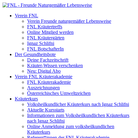
Verein FNL
Verein Freunde naturgemäßer Lebensweise
FNL Kräutertreffs
Online Mitglied werden
FNL Kräutergärten
Ignaz Schlifni
FNL BotschafterIn
Der Gesundheitsbote
Deine Fachzeitschrift
Kräuter-Wissen verschenken
Neu: Digital Abo
Verein FNL Kräuterakademie
FNL Kräuterakademie
Auszeichnungen
Österreichisches Umweltzeichen
Kräuterkurs
Volksheilkundlicher Kräuterkurs nach Ignaz Schlifni
Aktuelle Kursstarts
Informationen zum Volksheilkundlichen Kräuterkurs
nach Ignaz Schlifni
Online Anmeldung zum volksheilkundlichen
Kräuterkurs
Referent*innen der FNL Kräuterakademie