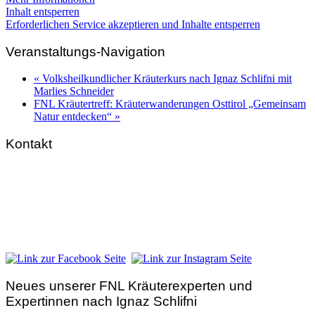
Inhalt entsperren
Erforderlichen Service akzeptieren und Inhalte entsperren
Veranstaltungs-Navigation
«
Volksheilkundlicher Kräuterkurs nach Ignaz Schlifni mit
Marlies Schneider
FNL Kräutertreff: Kräuterwanderungen Osttirol „Gemeinsam
Natur entdecken“
»
Kontakt
FNL-Zentrale
Hunnenbrunn / Schlossweg 2
A – 9300 St. Veit an der Glan
Telefon:
+43 4212 33 461
E-Mail:
zentrale@fnl.at
Neues unserer FNL Kräuterexperten und
Expertinnen nach Ignaz Schlifni